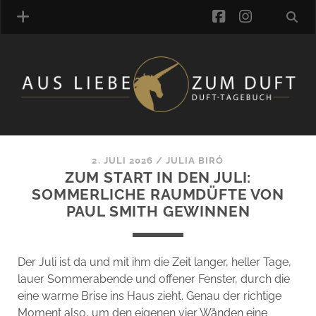
facebook
instagra
ÜBER UNS
DUFTVERZEICHNIS
MANUFAKTUREN
DUFTNOTEN
2. JULI 2026
/
JULIA BIRÓ
ZUM START IN DEN JULI:
KOMMENTARE
SOMMERLICHE RAUMDÜFTE VON
KATEGORIEN
PAUL SMITH GEWINNEN
SCHLAGWORTE
LINK-SAMMLUNG
ARTIKEL-ARCHIV
Der Juli ist da und mit ihm die Zeit langer, heller Tage,
lauer Sommerabende und offener Fenster, durch die
ONLINE-SHOP
eine warme Brise ins Haus zieht. Genau der richtige
DAS ALZD-TEAM
Moment also, um den eigenen vier Wänden eine