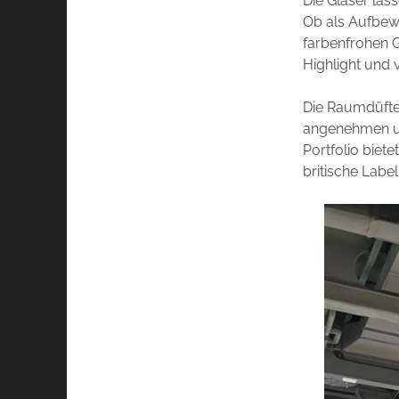
Die Gläser las
Ob als Aufbewa
farbenfrohen G
Highlight und v
Die Raumdüfte 
angenehmen un
Portfolio biet
britische Labe