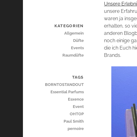
Unsere Erlebni
unsere Erfahru
waren ja insg
erhalten, so v
KATEGORIEN
anderen Blogb
Allgemein
noch einige ga
Düfte
die ich Euch 
Events
Brands.
Raumdüfte
TAGS
BORNTOSTANDOUT
Essential Parfums
Esxence
Event
OHTOP
Paul Smith
pernoire