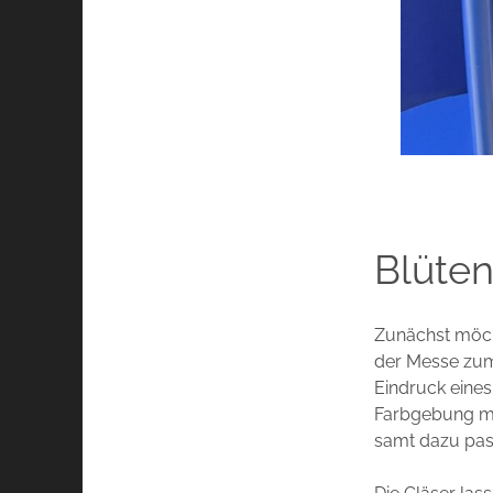
Blüten
Zunächst möch
der Messe zum
Eindruck eine
Farbgebung ma
samt dazu pas