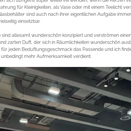
sen sich übrigens super weiterverwenden, wenn die Kerzen ve
hrung für Kleinigkeiten, als Vase oder mit einem Teelicht ver
lasbehälter sind auch nach ihrer eigentlichen Aufgabe immer
ielseitig einsetzbar.
sind allesamt wunderschön konzipiert und verströmen einen r
d zarten Duft, der sich in Räumlichkeiten wunderschön ausbr
et für jeden Beduftungsgeschmack das Passende und ich finde
l unbedingt mehr Aufmerksamkeit verdient.