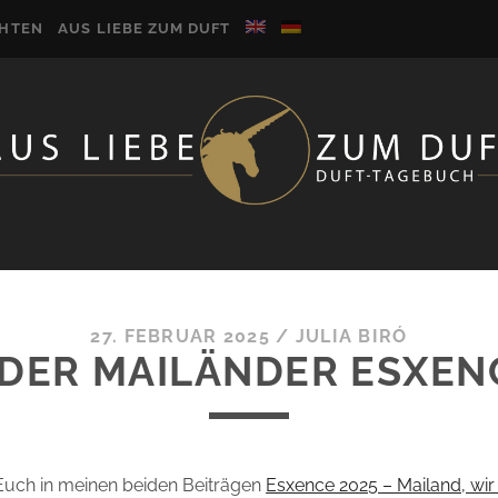
CHTEN
AUS LIEBE ZUM DUFT
27. FEBRUAR 2025
/
JULIA BIRÓ
II DER MAILÄNDER ESXEN
uch in meinen beiden Beiträgen
Esxence 2025 – Mailand, w