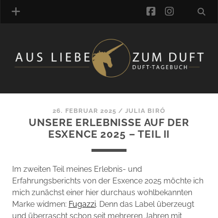
facebook
instagra
ÜBER UNS
DUFTVERZEICHNIS
MANUFAKTUREN
DUFTNOTEN
26. FEBRUAR 2025
/
JULIA BIRÓ
UNSERE ERLEBNISSE AUF DER
KOMMENTARE
ESXENCE 2025 – TEIL II
KATEGORIEN
SCHLAGWORTE
LINK-SAMMLUNG
Im zweiten Teil meines Erlebnis- und
ARTIKEL-ARCHIV
Erfahrungsberichts von der Esxence 2025 möchte ich
mich zunächst einer hier durchaus wohlbekannten
ONLINE-SHOP
Marke widmen:
Fugazzi
. Denn das Label überzeugt
DAS ALZD-TEAM
und überrascht schon seit mehreren Jahren mit