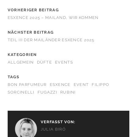
VORHERIGER BEITRAG
ESXENCE 2025 – MAILAND, WIR KOMMEN
NÄCHSTER BEITRAG
TEIL III DER MAILÄNDER ESXENCE 2025
KATEGORIEN
ALLGEMEIN
DÜFTE
EVENTS
TAGS
BON PARFUMEUR
ESXENCE
EVENT
FILIPPO
SORCINELLI
FUGAZZI
RUBINI
VERFASST VON:
JULIA BIRÓ