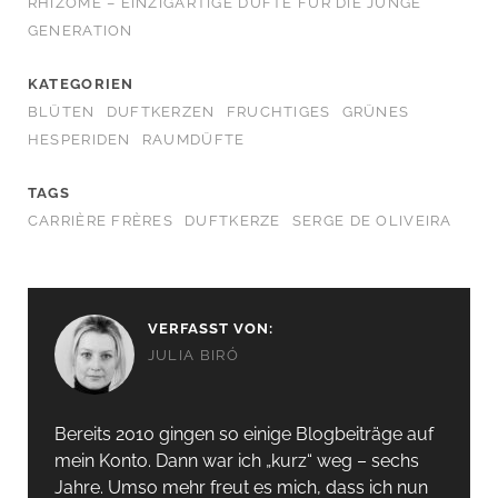
RHIZOME – EINZIGARTIGE DÜFTE FÜR DIE JUNGE
GENERATION
KATEGORIEN
BLÜTEN
DUFTKERZEN
FRUCHTIGES
GRÜNES
HESPERIDEN
RAUMDÜFTE
TAGS
CARRIÈRE FRÈRES
DUFTKERZE
SERGE DE OLIVEIRA
VERFASST VON:
JULIA BIRÓ
Bereits 2010 gingen so einige Blogbeiträge auf
mein Konto. Dann war ich „kurz“ weg – sechs
Jahre. Umso mehr freut es mich, dass ich nun