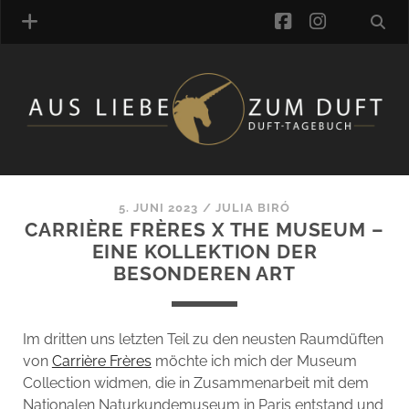
facebook
instagra
ÜBER UNS
DUFTVERZEICHNIS
MANUFAKTUREN
DUFTNOTEN
5. JUNI 2023
/
JULIA BIRÓ
CARRIÈRE FRÈRES X THE MUSEUM –
KOMMENTARE
EINE KOLLEKTION DER
KATEGORIEN
BESONDEREN ART
SCHLAGWORTE
LINK-SAMMLUNG
ARTIKEL-ARCHIV
Im dritten uns letzten Teil zu den neusten Raumdüften
von
Carrière Frères
möchte ich mich der Museum
ONLINE-SHOP
Collection widmen, die in Zusammenarbeit mit dem
DAS ALZD-TEAM
Nationalen Naturkundemuseum in Paris entstand und