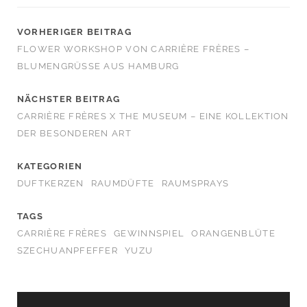
VORHERIGER BEITRAG
FLOWER WORKSHOP VON CARRIÈRE FRÈRES –
BLUMENGRÜSSE AUS HAMBURG
NÄCHSTER BEITRAG
CARRIÈRE FRÈRES X THE MUSEUM – EINE KOLLEKTION
DER BESONDEREN ART
KATEGORIEN
DUFTKERZEN
RAUMDÜFTE
RAUMSPRAYS
TAGS
CARRIÈRE FRÈRES
GEWINNSPIEL
ORANGENBLÜTE
SZECHUANPFEFFER
YUZU