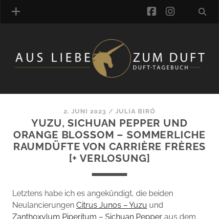
facebook
instagra
ÜBER UNS
DUFTVERZEICHNIS
MANUFAKTUREN
DUFTNOTEN
2. JUNI 2023
/
JULIA BIRÓ
YUZU, SICHUAN PEPPER UND
KOMMENTARE
ORANGE BLOSSOM – SOMMERLICHE
KATEGORIEN
RAUMDÜFTE VON CARRIÈRE FRÈRES
SCHLAGWORTE
[+ VERLOSUNG]
LINK-SAMMLUNG
ARTIKEL-ARCHIV
Letztens habe ich es angekündigt, die beiden
ONLINE-SHOP
Neulancierungen
Citrus Junos – Yuzu
und
DAS ALZD-TEAM
Zanthoxylum Piperitum – Sichuan Pepper
aus dem