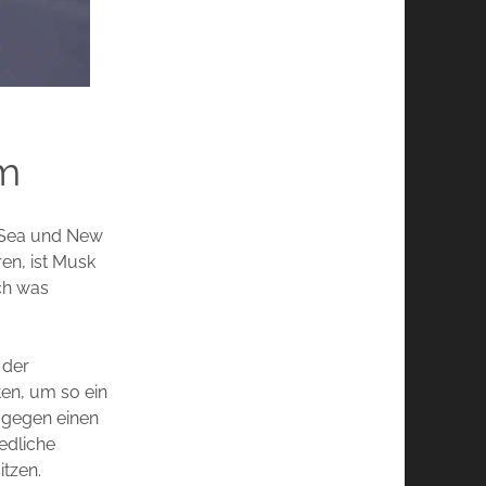
am
 Sea und New
en, ist Musk
ch was
 der
ten, um so ein
dagegen einen
edliche
itzen.