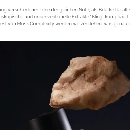
ng verschiedener Töne der gleichen Note, als Brücke für all
oskopische und unkonventionelle Extrakte.“ Klingt kompliziert,
Test von Musk Complexity werden wir verstehen, was genau 