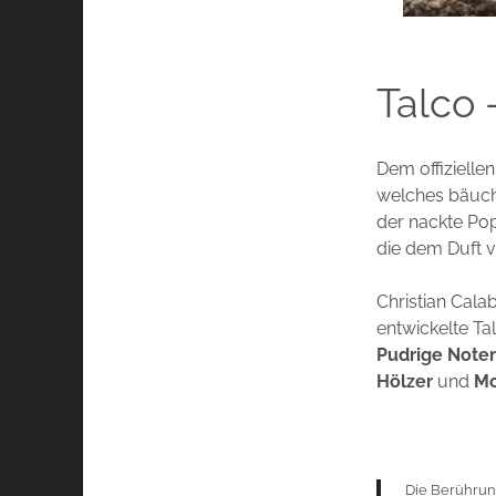
Talco 
Dem offizielle
welches bäuchl
der nackte Pop
die dem Duft v
Christian Cal
entwickelte Ta
Pudrige Noten
Hölzer
und
Mo
Die Berührun