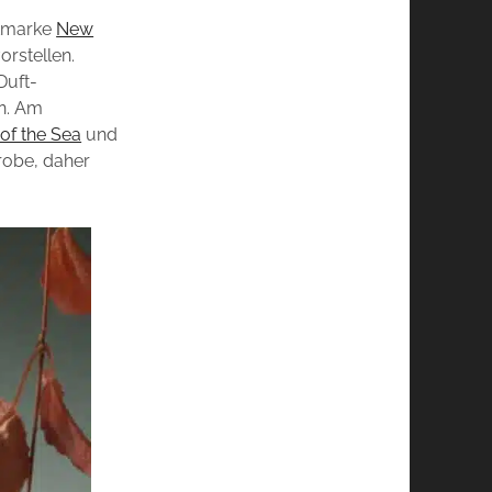
ftmarke
New
orstellen.
uft-
n. Am
of the Sea
und
Probe, daher