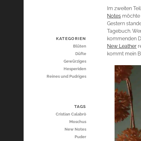
Im zweiten Tei
Notes
möchte i
Gestern stand
Tagebuch. Wer 
kommenden Die
KATEGORIEN
New Leather
r
Blüten
kommt mein Bei
Düfte
Gewürziges
Hesperiden
Reines und Pudriges
TAGS
Cristian Calabrò
Moschus
New Notes
Puder