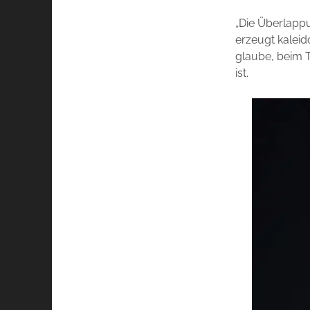
„Die Überlappu
erzeugt kaleid
glaube, beim 
ist.