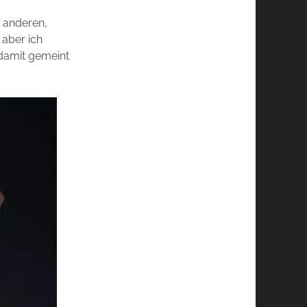
e anderen,
 aber ich
damit gemeint