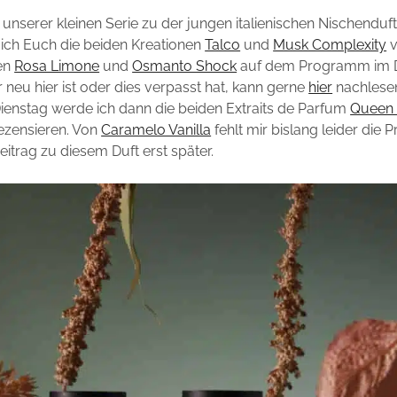
l unserer kleinen Serie zu der jungen italienischen Nischendu
ch Euch die beiden Kreationen
Talco
und
Musk Complexity
v
en
Rosa Limone
und
Osmanto Shock
auf dem Programm im D
neu hier ist oder dies verpasst hat, kann gerne
hier
nachlese
nstag werde ich dann die beiden Extraits de Parfum
Queen 
ezensieren. Von
Caramelo Vanilla
fehlt mir bislang leider die 
trag zu diesem Duft erst später.