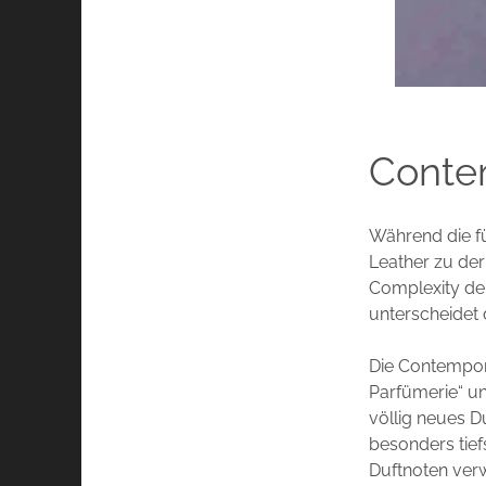
Conte
Während die f
Leather zu de
Complexity der
unterscheidet 
Die Contempora
Parfümerie“ un
völlig neues D
besonders tief
Duftnoten verw