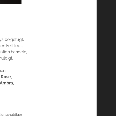
ys beigefügt,
 Fell liegt,
ation handeln,
uldigt.
nen,
 Rose,
 Ambra,
d unschuldiger