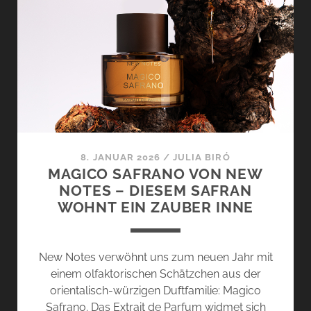
JULI
&
AUGUST
8. JANUAR 2026
/
JULIA BIRÓ
MAGICO SAFRANO VON NEW
NOTES – DIESEM SAFRAN
WOHNT EIN ZAUBER INNE
New Notes verwöhnt uns zum neuen Jahr mit
einem olfaktorischen Schätzchen aus der
orientalisch-würzigen Duftfamilie: Magico
Safrano. Das Extrait de Parfum widmet sich