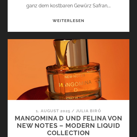
ganz dem kostbaren Gewürz Safran,…
MAGICO
WEITERLESEN
SAFRANO
VON
NEW
NOTES
–
DIESEM
SAFRAN
WOHNT
EIN
ZAUBER
INNE
1. AUGUST 2025
/
JULIA BIRÓ
MANGOMINA D UND FELINA VON
NEW NOTES – MODERN LIQUID
COLLECTION