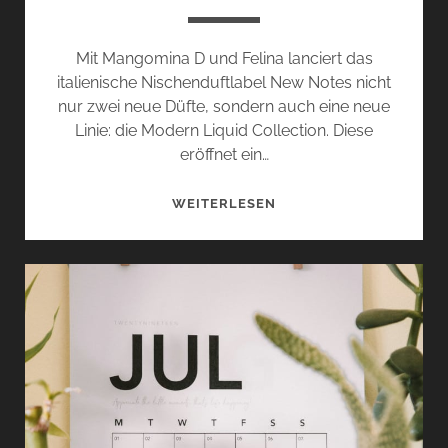
Mit Mangomina D und Felina lanciert das
italienische Nischenduftlabel New Notes nicht
nur zwei neue Düfte, sondern auch eine neue
Linie: die Modern Liquid Collection. Diese
eröffnet ein…
MANGOMINA
WEITERLESEN
D
UND
FELINA
VON
NEW
NOTES
–
MODERN
LIQUID
COLLECTION