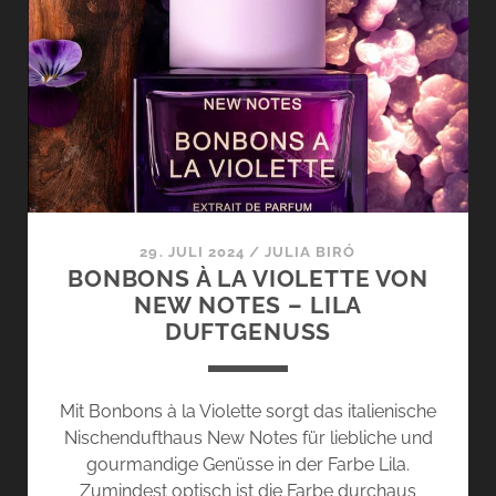
TEIL
II
29. JULI 2024
/
JULIA BIRÓ
BONBONS À LA VIOLETTE VON
NEW NOTES – LILA
DUFTGENUSS
Mit Bonbons à la Violette sorgt das italienische
Nischendufthaus New Notes für liebliche und
gourmandige Genüsse in der Farbe Lila.
Zumindest optisch ist die Farbe durchaus