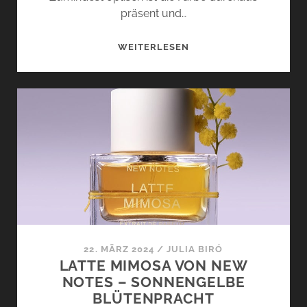
präsent und…
BONBONS
WEITERLESEN
À
LA
VIOLETTE
VON
NEW
NOTES
–
LILA
DUFTGENUSS
22. MÄRZ 2024
/
JULIA BIRÓ
LATTE MIMOSA VON NEW
NOTES – SONNENGELBE
BLÜTENPRACHT