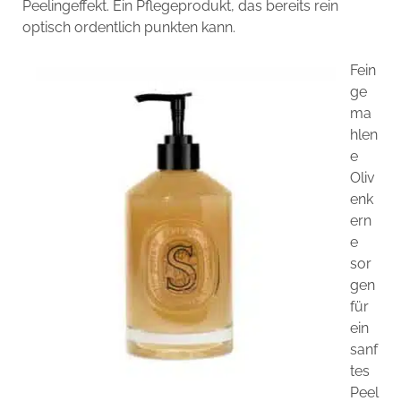
Peelingeffekt. Ein Pflegeprodukt, das bereits rein
optisch ordentlich punkten kann.
Fein
ge
ma
hlen
e
Oliv
enk
ern
e
sor
gen
für
ein
sanf
tes
Peel