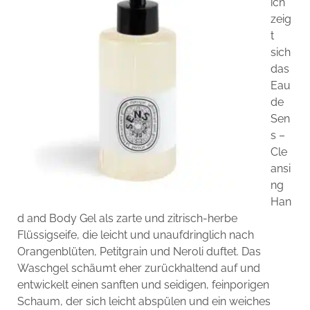
ich
zeig
t
sich
das
Eau
de
Sen
s –
Cle
ansi
ng
Han
d and Body Gel als zarte und zitrisch-herbe
Flüssigseife, die leicht und unaufdringlich nach
Orangenblüten, Petitgrain und Neroli duftet. Das
Waschgel schäumt eher zurückhaltend auf und
entwickelt einen sanften und seidigen, feinporigen
Schaum, der sich leicht abspülen und ein weiches