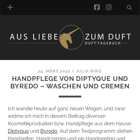
facebook
instagra
ÜBER UNS
DUFTVERZEICHNIS
MANUFAKTUREN
DUFTNOTEN
24. MÄRZ 2022
/
JULIA BIRÓ
HANDPFLEGE VON DIPTYQUE UND
KOMMENTARE
BYREDO – WASCHEN UND CREMEN
KATEGORIEN
SCHLAGWORTE
LINK-SAMMLUNG
Ich wandle heute auf ganz neuen Wegen, und zwar
ARTIKEL-ARCHIV
widme ich mich in diesem Beitrag diversen
Kosmetikprodukten bzw. Handpflege aus dem Hause
ONLINE-SHOP
Diptyque
und
Byredo
. Auf dem Testprogramm stehen
DAS ALZD-TEAM
Handseifen, Handcremes und ein Handpeeling und