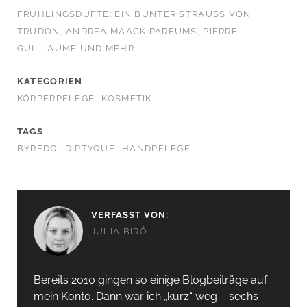
FRÜHLINGSDÜFTE: EIN BUNTER STRAUSS VON T
RUDON, ANDREA MAACK PARFUMS, PIERRE G
UILLAUME UND MEHR
KATEGORIEN
KÖRPERPFLEGE
KOSMETIK
TAGS
BYREDO
DIPTYQUE
HANDPFLEGE
VERFASST VON:
JULIA BIRÓ
Bereits 2010 gingen so einige Blogbeiträge auf
mein Konto. Dann war ich „kurz“ weg – sechs