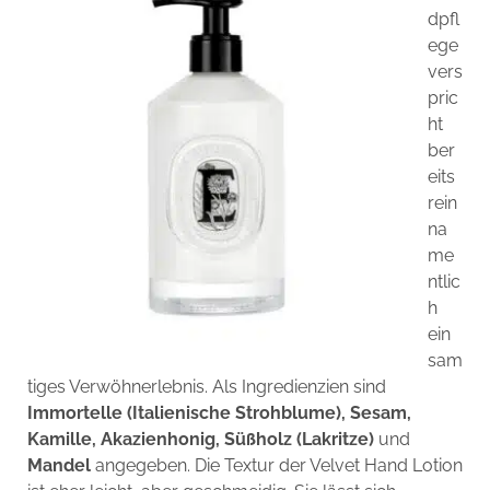
dpfl
ege
vers
pric
ht
ber
eits
rein
na
me
ntlic
h
ein
sam
tiges Verwöhnerlebnis. Als Ingredienzien sind
Immortelle (Italienische Strohblume), Sesam,
Kamille, Akazienhonig, Süßholz (Lakritze)
und
Mandel
angegeben. Die Textur der Velvet Hand Lotion