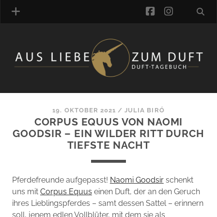
facebook
instagra
ÜBER UNS
DUFTVERZEICHNIS
MANUFAKTUREN
DUFTNOTEN
19. OKTOBER 2021
/
JULIA BIRÓ
CORPUS EQUUS VON NAOMI
KOMMENTARE
GOODSIR – EIN WILDER RITT DURCH
KATEGORIEN
TIEFSTE NACHT
SCHLAGWORTE
LINK-SAMMLUNG
ARTIKEL-ARCHIV
Pferdefreunde aufgepasst!
Naomi Goodsir
schenkt
uns mit
Corpus Equus
einen Duft, der an den Geruch
ONLINE-SHOP
ihres Lieblingspferdes – samt dessen Sattel – erinnern
DAS ALZD-TEAM
soll, jenem edlen Vollblüter, mit dem sie als