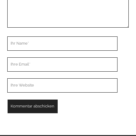
Ihr
Name
Ihre
Email
Webseiten
URL
A
l