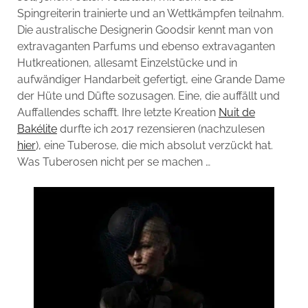
Spingreiterin trainierte und an Wettkämpfen teilnahm.
Die australische Designerin Goodsir kennt man von
extravaganten Parfums und ebenso extravaganten
Hutkreationen, allesamt Einzelstücke und in
aufwändiger Handarbeit gefertigt, eine Grande Dame
der Hüte und Düfte sozusagen. Eine, die auffällt und
Auffallendes schafft. Ihre letzte Kreation
Nuit de
Bakélite
durfte ich 2017 rezensieren (nachzulesen
hier
), eine Tuberose, die mich absolut verzückt hat.
Was Tuberosen nicht per se machen …