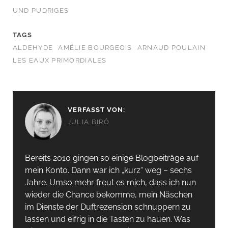
UND PUDRIGES
TAGS
ALDEHYDE
AMÉLIE BOURGEOIS
ARNAUD POULAIN
LES EAUX PRIMORDIALES
VERFASST VON:
JULIA BIRÓ
Bereits 2010 gingen so einige Blogbeiträge auf
mein Konto. Dann war ich „kurz“ weg – sechs
Jahre. Umso mehr freut es mich, dass ich nun
wieder die Chance bekomme, mein Näschen
im Dienste der Duftrezension schnuppern zu
lassen und eifrig in die Tasten zu hauen. Was