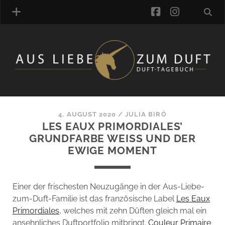
facebook
instagra
ÜBER UNS
DUFTVERZEICHNIS
MANUFAKTUREN
DUFTNOTEN
4. AUGUST 2020
/
JULIA BIRÓ
LES EAUX PRIMORDIALES’
KOMMENTARE
GRUNDFARBE WEISS UND DER E
KATEGORIEN
WIGE MOMENT
SCHLAGWORTE
LINK-SAMMLUNG
ARTIKEL-ARCHIV
Einer der frischesten Neuzugänge in der Aus-Liebe-
zum-Duft-Familie ist das französische Label
Les Eaux
ONLINE-SHOP
Primordiales
, welches mit zehn Düften gleich mal ein
DAS ALZD-TEAM
ansehnliches Duftportfolio mitbringt.
Couleur Primaire