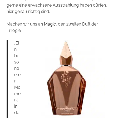
gerne eine erwachsene Ausstrahlung haben dürfen,
hier genau richtig sind.
Machen wir uns an
Magic
, den zweiten Duft der
Trilogie:
„Ei
n
be
so
nd
ere
r
Mo
me
nt
in
de