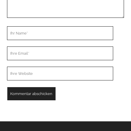
Ihr
Name
Ihre
Email
Webseiten
URL
A
l
t