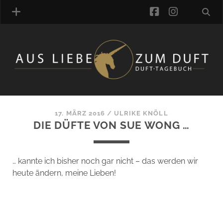
facebook
instagra
ÜBER UNS
DUFTVERZEICHNIS
MANUFAKTUREN
DUFTNOTEN
17. MÄRZ 2016
/
ULRIKE KNÖLL
DIE DÜFTE VON SUE WONG …
KOMMENTARE
KATEGORIEN
SCHLAGWORTE
… kannte ich bisher noch gar nicht – das werden wir
LINK-SAMMLUNG
heute ändern, meine Lieben!
ARTIKEL-ARCHIV
ONLINE-SHOP
DAS ALZD-TEAM