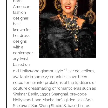
born
American
fashion
designer
best
known for
her dress
designs
with a
contempor
ary twist
based on
[1]
old Hollywood glamor style.
Her collections,
available in some 27 countries, have been
noted for her interpretations of the traditions of
couture dressmaking of romantic eras such as
Weimar Berlin, 1930s Shanghai, pre-code
Hollywood, and Manhattan’s gilded Jazz Age.
She owns Sue Wong Studio S, based in Los