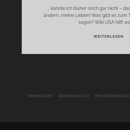
… kannte ich bisher noch gar nicht – d
ändern, meine Lieben! Was gibt es zu
sagen? Wiki USA hilft we
DI
WEITERLESEN
DÜ
VO
SU
W
…
IMPRESSUM
DATENSCHUTZ
PRIVATSPHÄRE-