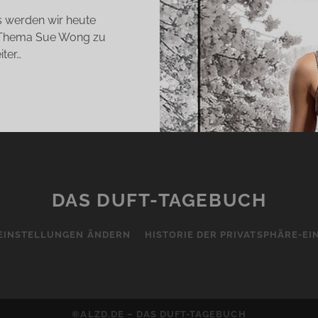
as werden wir heute
m Thema Sue Wong zu
iter…
E
FTE
N
E
ONG
DAS DUFT-TAGEBUCH
EINSTELLUNGEN ÄNDERN
HISTORIE DER PRIVATSPHÄRE-E
©ALZD.DE – DAS DUFT-TAGEBUCH