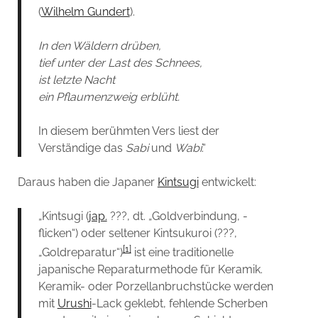
(
Wilhelm Gundert
).
In den Wäldern drüben,
tief unter der Last des Schnees,
ist letzte Nacht
ein Pflaumenzweig erblüht.
In diesem berühmten Vers liest der
Verständige das
Sabi
und
Wabi
.“
Daraus haben die Japaner
Kintsugi
entwickelt:
„Kintsugi (
jap.
???
, dt. „Goldverbindung, -
flicken“) oder seltener Kintsukuroi (
???
,
[1]
„Goldreparatur“)
ist eine traditionelle
japanische Reparaturmethode für Keramik.
Keramik- oder Porzellanbruchstücke werden
mit
Urushi
-Lack geklebt, fehlende Scherben