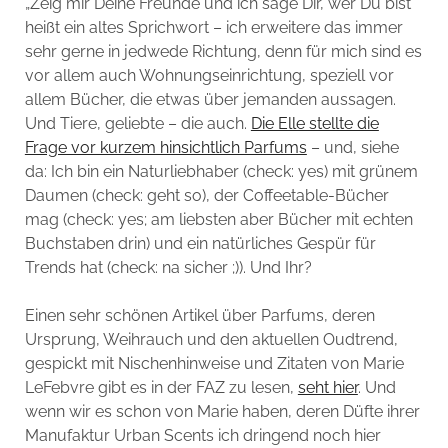
„Zeig mir Deine Freunde und ich sage Dir, wer Du bist“
heißt ein altes Sprichwort – ich erweitere das immer
sehr gerne in jedwede Richtung, denn für mich sind es
vor allem auch Wohnungseinrichtung, speziell vor
allem Bücher, die etwas über jemanden aussagen.
Und Tiere, geliebte – die auch.
Die Elle stellte die
Frage vor kurzem hinsichtlich Parfums
– und, siehe
da: Ich bin ein Naturliebhaber (check: yes) mit grünem
Daumen (check: geht so), der Coffeetable-Bücher
mag (check: yes; am liebsten aber Bücher mit echten
Buchstaben drin) und ein natürliches Gespür für
Trends hat (check: na sicher ;)). Und Ihr?
Einen sehr schönen Artikel über Parfums, deren
Ursprung, Weihrauch und den aktuellen Oudtrend,
gespickt mit Nischenhinweise und Zitaten von Marie
LeFebvre gibt es in der FAZ zu lesen,
seht hier
. Und
wenn wir es schon von Marie haben, deren Düfte ihrer
Manufaktur Urban Scents ich dringend noch hier