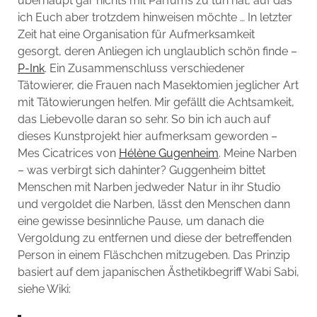
überhaupt gar nichts mit Parfums zu tun hat, auf das
ich Euch aber trotzdem hinweisen möchte … In letzter
Zeit hat eine Organisation für Aufmerksamkeit
gesorgt, deren Anliegen ich unglaublich schön finde –
P-Ink
. Ein Zusammenschluss verschiedener
Tätowierer, die Frauen nach Masektomien jeglicher Art
mit Tätowierungen helfen. Mir gefällt die Achtsamkeit,
das Liebevolle daran so sehr. So bin ich auch auf
dieses Kunstprojekt hier aufmerksam geworden –
Mes Cicatrices von
Hélène Gugenheim
. Meine Narben
– was verbirgt sich dahinter? Guggenheim bittet
Menschen mit Narben jedweder Natur in ihr Studio
und vergoldet die Narben, lässt den Menschen dann
eine gewisse besinnliche Pause, um danach die
Vergoldung zu entfernen und diese der betreffenden
Person in einem Fläschchen mitzugeben. Das Prinzip
basiert auf dem japanischen Ästhetikbegriff Wabi Sabi,
siehe Wiki: