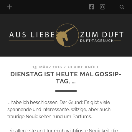
facebook
instagra
ÜBER UNS
DUFTVERZEICHNIS
MANUFAKTUREN
DUFTNOTEN
15. MÄRZ 2016
/
ULRIKE KNÖLL
DIENSTAG IST HEUTE MAL GOSSIP-
KOMMENTARE
TAG, …
KATEGORIEN
SCHLAGWORTE
LINK-SAMMLUNG
… habe ich beschlossen. Der Grund: Es gibt viele
ARTIKEL-ARCHIV
spannende und interessante, witzige, aber auch
traurige Neuigkeiten rund um Parfums.
ONLINE-SHOP
DAS ALZD-TEAM
Die allererste und für mich wichtigste Neuigkeit, die