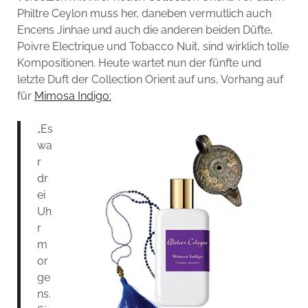
Philtre Ceylon muss her, daneben vermutlich auch
Encens Jinhae und auch die anderen beiden Düfte,
Poivre Electrique und Tobacco Nuit, sind wirklich tolle
Kompositionen. Heute wartet nun der fünfte und
letzte Duft der Collection Orient auf uns, Vorhang auf
für
Mimosa Indigo:
„Es
wa
r
dr
ei
Uh
r
m
or
ge
ns.