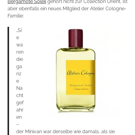
Bergamote Soleil
gehört nicht zur Collection Orient, ist
aber ebenfalls ein neues Mitglied der Atelier Cologne-
Familie:
„Si
e
wa
ren
die
ga
nz
e
Na
cht
gef
ahr
en
–
der Minivan war derselbe wie damals, als sie