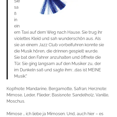
Sie
sa
ß
in
ein
em Taxi auf dem Weg nach Hause. Sie trug ihr
violettes Kleid und sah wunderschön aus. Als
sie an einem Jazz Club vorbeifuhren konnte sie
die Musik hören, die drinnen gespielt wurde.
Sie bat den Fahrer anzuhalten und öffnete die
Tür. Sie ging langsam auf den Musiker zu, der
im Dunkeln saß und sagte ihm: ‚das ist MEINE
Musik‘.“
Kopfnote:
Mandarine, Bergamotte, Safran;
Herznote:
Mimose, Leder, Flieder;
Basisnote:
Sandelholz, Vanille,
Moschus.
Mimose … ich liebe ja Mimosen. Und, auch hier – es