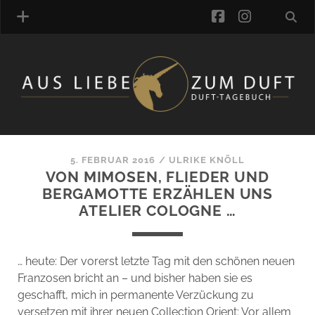
facebook
instagra
ÜBER UNS
DUFTVERZEICHNIS
MANUFAKTUREN
DUFTNOTEN
5. FEBRUAR 2016
/
ULRIKE KNÖLL
VON MIMOSEN, FLIEDER UND
KOMMENTARE
BERGAMOTTE ERZÄHLEN UNS
KATEGORIEN
ATELIER COLOGNE …
SCHLAGWORTE
LINK-SAMMLUNG
ARTIKEL-ARCHIV
… heute: Der vorerst letzte Tag mit den schönen neuen
Franzosen bricht an – und bisher haben sie es
ONLINE-SHOP
geschafft, mich in permanente Verzückung zu
DAS ALZD-TEAM
versetzen mit ihrer neuen Collection Orient: Vor allem