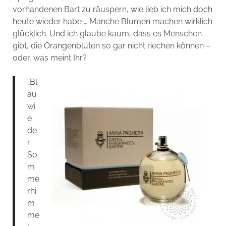
vorhandenen Bart zu räuspern, wie lieb ich mich doch
heute wieder habe … Manche Blumen machen wirklich
glücklich. Und ich glaube kaum, dass es Menschen
gibt, die Orangenblüten so gar nicht riechen können –
oder, was meint Ihr?
„Bl
au
wi
e
de
r
So
m
me
rhi
m
me