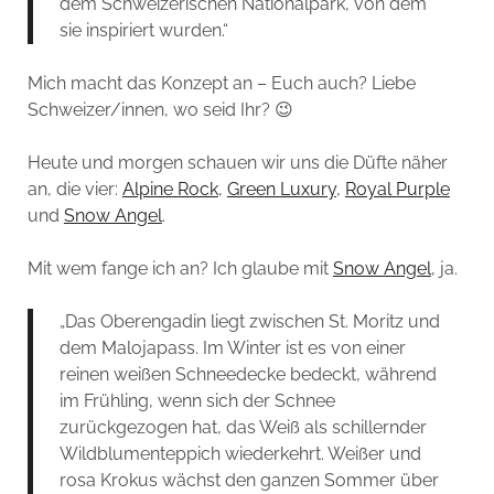
dem Schweizerischen Nationalpark, von dem
sie inspiriert wurden.“
Mich macht das Konzept an – Euch auch? Liebe
Schweizer/innen, wo seid Ihr? 😉
Heute und morgen schauen wir uns die Düfte näher
an, die vier:
Alpine Rock
,
Green Luxury
,
Royal Purple
und
Snow Angel
.
Mit wem fange ich an? Ich glaube mit
Snow Angel
, ja.
„Das Oberengadin liegt zwischen St. Moritz und
dem Malojapass. Im Winter ist es von einer
reinen weißen Schneedecke bedeckt, während
im Frühling, wenn sich der Schnee
zurückgezogen hat, das Weiß als schillernder
Wildblumenteppich wiederkehrt. Weißer und
rosa Krokus wächst den ganzen Sommer über