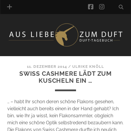
facebook
instagra
ÜBER UNS
DUFTVERZEICHNIS
MANUFAKTUREN
DUFTNOTEN
11. DEZEMBER 2014
/
ULRIKE KNÖLL
SWISS CASHMERE LÄDT ZUM
KOMMENTARE
KUSCHELN EIN …
KATEGORIEN
SCHLAGWORTE
LINK-SAMMLUNG
… – habt Ihr schon deren schöne Flakons gesehen,
ARTIKEL-ARCHIV
vielleicht auch bereits einen in der Hand gehabt? Ich
bin, wie Ihr ja wisst, kein Flakonsammler, obgleich
ONLINE-SHOP
mich eine schöne Optik selbstredend bezaubern kann.
DAS ALZD-TEAM
Die Flakons von Swiss Cashmere durfte ich neulich