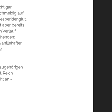
cht gar
schmeidig auf
 Hesperidenglut,
t aber bereits
n Verlauf
ühenden:
anillehafter
ar
 zugehörigen
. Reich.
eht an –