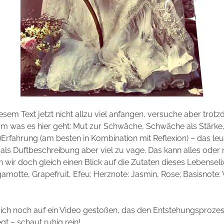
iesem Text jetzt nicht allzu viel anfangen, versuche aber trot
m was es hier geht: Mut zur Schwäche, Schwäche als Stärke,
Erfahrung (am besten in Kombination mit Reflexion) – das leuch
 als Duftbeschreibung aber viel zu vage. Das kann alles oder n
 wir doch gleich einen Blick auf die Zutaten dieses Lebenselix
amotte, Grapefruit, Efeu;
Herznote:
Jasmin, Rose;
Basisnote:
n ich noch auf ein Video gestoßen, das den Entstehungsproze
gt – schaut ruhig rein!