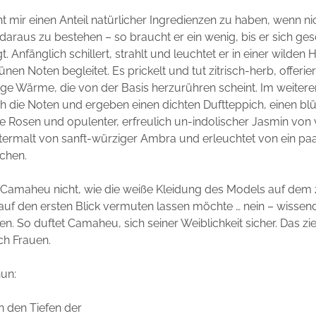
nt mir einen Anteil natürlicher Ingredienzen zu haben, wenn ni
 daraus zu bestehen – so braucht er ein wenig, bis er sich ge
. Anfänglich schillert, strahlt und leuchtet er in einer wilden
nen Noten begleitet. Es prickelt und tut zitrisch-herb, offerier
ge Wärme, die von der Basis herzurühren scheint. Im weitere
h die Noten und ergeben einen dichten Duftteppich, einen bl
he Rosen und opulenter, erfreulich un-indolischer Jasmin von v
termalt von sanft-würziger Ambra und erleuchtet von ein pa
chen.
t Camaheu nicht, wie die weiße Kleidung des Models auf dem
t auf den ersten Blick vermuten lassen möchte … nein – wissend
ren. So duftet Camaheu, sich seiner Weiblichkeit sicher. Das zi
ch Frauen.
nun:
n den Tiefen der