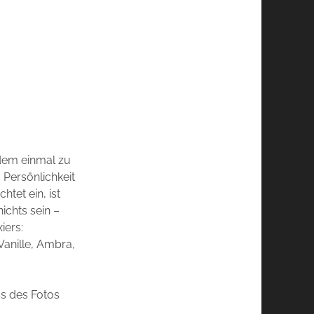
zdem einmal zu
 Persönlichkeit
tet ein, ist
ichts sein –
iers:
Vanille, Ambra,
ss des Fotos