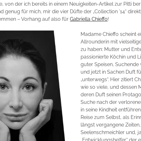
, von der ich bereits in einem Neuigkeiten-Artikel zur Pitti ber
nd genug für mich, mir die vier Düfte der „Collection ’14“ direk
lemmen – Vorhang auf also für
Gabriella Chieffo
!
Madame Chieffo scheint e
Allrounderin mit vielseitig
zu haben: Mutter und Entw
passionierte Köchin und L
guter Speisen, Suchende w
und jetzt in Sachen Duft f
„unterwegs“. Hier zitiert Ch
wie so viele, und dessen 
deren Duft seinen Protago
Suche nach der verlorene
in seine Kindheit entführen
Reise zum Selbst, als Eri
längst vergangene Zeiten,
Seelenschmeichler und, j
„Entwicklungshelfer“ der 