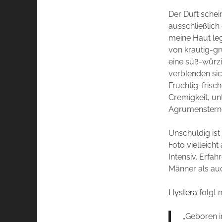
Der Duft schei
ausschließlich
meine Haut legt
von krautig-grü
eine süß-würzi
verblenden sic
Fruchtig-frisc
Cremigkeit, un
Agrumenstern
Unschuldig is
Foto vielleich
Intensiv. Erfah
Männer als au
Hystera
folgt 
„Geboren i