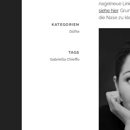
nagelneue Linie
siehe hier
. Gru
die Nase zu k
KATEGORIEN
Düfte
TAGS
Gabriella Chieffo