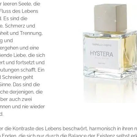
r leeren Seele, die
Fluss des Lebens
d. Es sind die
e, Schmerz und
nheit und Trennung,
ng und
ergehen und eine
ßende Liebe, die sich
ert und fortsetzt und
tungen schafft. Ein
 Schreien geht
Sinne. Das sind die
he derjenigen, die
 aber auch zwei
nnen und nie wieder
d.
der die Kontraste des Lebens beschwört, harmonisch in ihren n
Enden, die sich nur durch die Balance der Existenz selbst erk