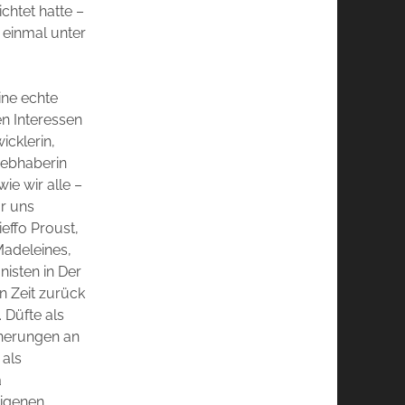
ichtet hatte –
t einmal unter
ine echte
en Interessen
icklerin,
iebhaberin
ie wir alle –
ür uns
ieffo Proust,
Madeleines,
nisten in Der
n Zeit zurück
. Düfte als
nnerungen an
 als
a
eigenen