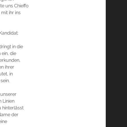
te uns Chieffo
mit ihr ins
Kandidat:
dringt in die
ein, die
 erkunden,
n ihrer
tet, in
sein.
 unserer
 Linien
 hinterlässt
 Name der
eine