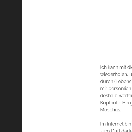
Ich kann mit d
wiederholen, u
durch (Lebens)
mir persönlich
deshalb werfen
Kopfnote:
Berg
Moschus.
Im Internet bi
zum Duft darle