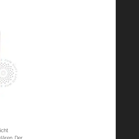
icht
lären. Der