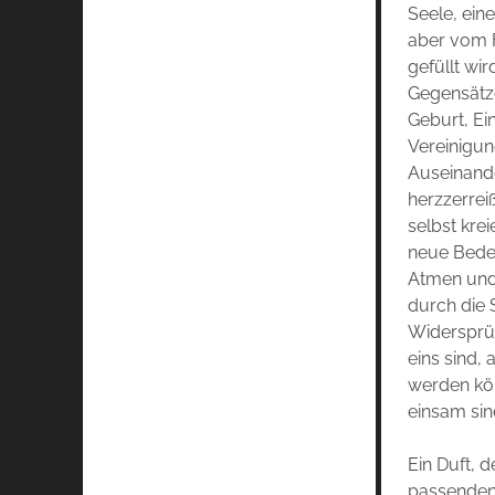
Seele, eine
aber vom 
gefüllt wir
Gegensätz
Geburt, Ei
Vereinigu
Auseinand
herzzerrei
selbst krei
neue Bedeu
Atmen und
durch die 
Widersprüc
eins sind,
werden kö
einsam sin
Ein Duft, 
passenden 