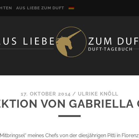
CHTEN
AUS LIEBE ZUM DUFT
17. OKTOBER 2014
/
ULRIKE KNÖLL
EKTION VON GABRIELLA 
 „Mitbringsel“ meines Chefs von der diesjährigen Pitti in Florenz