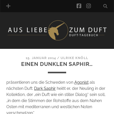
facebook
instagra
ÜBER UNS
DUFTVERZEICHNIS
MANUFAKTUREN
DUFTNOTEN
15. JANUAR 2014
/
ULRIKE KNÖLL
EINEN DUNKLEN SAPHIR…
KOMMENTARE
KATEGORIEN
SCHLAGWORTE
präsentieren uns die Schweden von
Agonist
als
LINK-SAMMLUNG
nächsten Duft:
Dark Saphir
heißt er, der Neuling in der
ARTIKEL-ARCHIV
Kollektion, der „ein Duft wie ein stiller Dialog“ sein soll,
„in dem die Stimmen der Rohstoffe aus dem Nahen
ONLINE-SHOP
Osten mit mediterranen und westlichen Noten
DAS ALZD-TEAM
verschmelzen.“