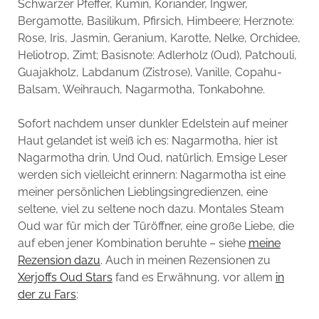
Schwarzer Pfeffer, Kumin, Koriander, Ingwer,
Bergamotte, Basilikum, Pfirsich, Himbeere; Herznote:
Rose, Iris, Jasmin, Geranium, Karotte, Nelke, Orchidee,
Heliotrop, Zimt; Basisnote: Adlerholz (Oud), Patchouli,
Guajakholz, Labdanum (Zistrose), Vanille, Copahu-
Balsam, Weihrauch, Nagarmotha, Tonkabohne.
Sofort nachdem unser dunkler Edelstein auf meiner
Haut gelandet ist weiß ich es: Nagarmotha, hier ist
Nagarmotha drin. Und Oud, natürlich. Emsige Leser
werden sich vielleicht erinnern: Nagarmotha ist eine
meiner persönlichen Lieblingsingredienzen, eine
seltene, viel zu seltene noch dazu. Montales Steam
Oud war für mich der Türöffner, eine große Liebe, die
auf eben jener Kombination beruhte – siehe
meine
Rezension dazu
. Auch in meinen Rezensionen zu
Xerjoffs Oud Stars
fand es Erwähnung, vor allem
in
der zu Fars
: