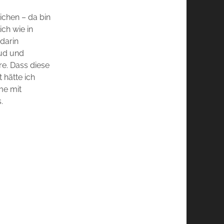
ichen – da bin
ich wie in
darin
ud und
re. Dass diese
 hätte ich
me mit
.