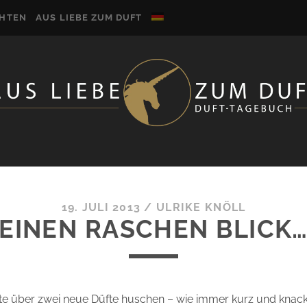
CHTEN
AUS LIEBE ZUM DUFT
19. JULI 2013
/
ULRIKE KNÖLL
EINEN RASCHEN BLICK
ute über zwei neue Düfte huschen – wie immer kurz und knack