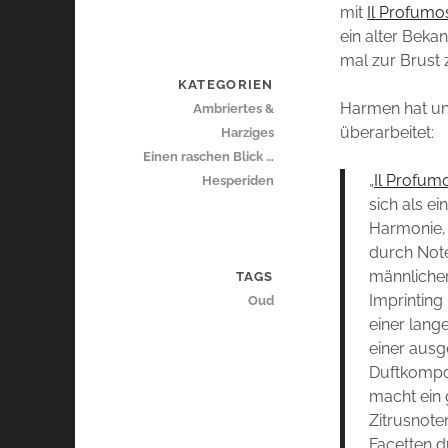
mit
Il Profumo
ein alter Beka
mal zur Brust 
KATEGORIEN
Harmen hat un
Ambriertes &
überarbeitet:
Harziges
Einen raschen Blick …
„
Il Profumo
Hesperiden
sich als ei
Harmonie,
durch Note
männlicher
TAGS
Imprinting 
Oud
einer lang
einer ausg
Duftkompos
macht ein
Zitrusnote
Facetten d