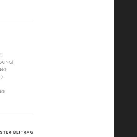
G]
OSUNG]
UNG]
[+
NG]
STER BEITRAG