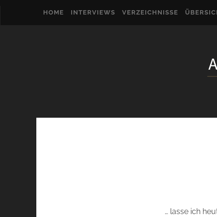
HOME
INTERVIEWS
VERZEICHNISSE
ÜBERSI
… lasse ich he