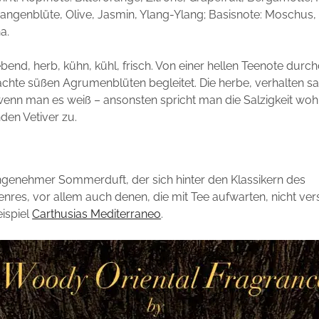
angenblüte, Olive, Jasmin, Ylang-Ylang; Basisnote: Moschus, 
a.
ebend, herb, kühn, kühl, frisch. Von einer hellen Teenote dur
achte süßen Agrumenblüten begleitet. Die herbe, verhalten sa
enn man es weiß – ansonsten spricht man die Salzigkeit woh
nden Vetiver zu.
ngenehmer Sommerduft, der sich hinter den Klassikern des
enres, vor allem auch denen, die mit Tee aufwarten, nicht v
ispiel
Carthusias Mediterraneo
.