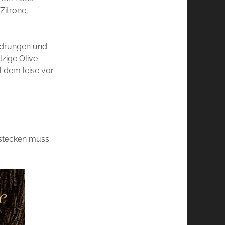
Zitrone,
chdrungen und
lzige Olive
l dem leise vor
erstecken muss