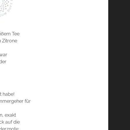
eißem Tee
 Zitrone
zwar
der
t habe!
 Immergeher für
, exakt
ck auf die
 Herznote: