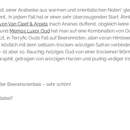
ll „einer Arabeske aus warmen und orientalischen Noten“ gle
nt… In jedem Fall hat er einen sehr überzeugenden Start: Ähnl
von Van Cleef & Arpels
(nach Ananas duftend, obgleich keine 
) und
Memos Luxor Oud
hat man auf eine Kombination von O
zt, in Terryfic Ouds Fall auf Beerennoten, allen voran Himbee
köstlich mit dem seltsam-trocken-würzigen Safran verbindet
– ist aber so. Rauchig-holziges Oud von einer trockenen Wär
raphit, getragen von würzigen Harzen und pudrig-erdiger Iris
er Beerenorientale – sehr schön!
dabei?