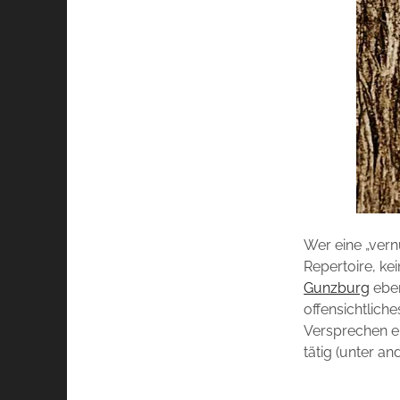
Wer eine „vern
Repertoire, ke
Gunzburg
eben
offensichtlich
Versprechen ei
tätig (unter a