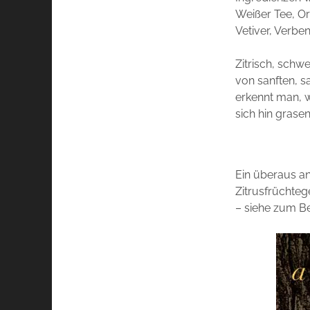
Weißer Tee, Or
Vetiver, Verben
Zitrisch, schw
von sanften, s
erkennt man, w
sich hin grase
Ein überaus a
Zitrusfrüchteg
– siehe zum Be