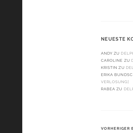
NEUESTE K
ANDY
ZU
DELP
CAROLINE
ZU
KRISTIN
ZU
DE
ERIKA BUNDS
VERLOSUNG]
RABEA
ZU
DEL
VORHERIGER 