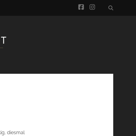
facebook
instagram
…
ig, diesmal