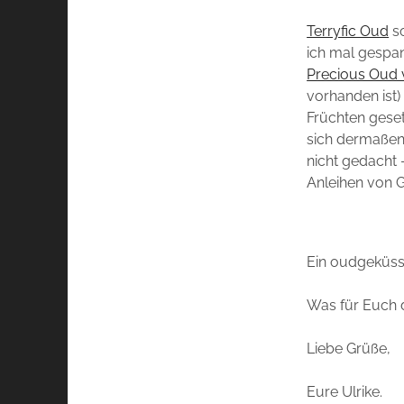
Terryfic Oud
so
ich mal gespan
Precious Oud 
vorhanden ist
Früchten geset
sich dermaßen 
nicht gedacht 
Anleihen von G
Ein oudgeküsst
Was für Euch 
Liebe Grüße,
Eure Ulrike.