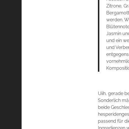
Zitrone, G
Bergamott
werden. W
Blütennote
Jasmin un
und ein we
und Verbe
entgegenset
vornehmlic
Kompositio
Uiih, gerade b
Sonderlich män
beide Geschlec
hesperidenges
passend für di
Ingredienzen w