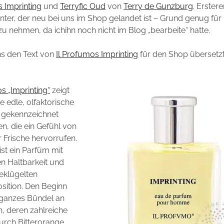
s Imprinting
und
Terryfic Oud
von
Terry de Gunzburg
. Erstere
nnter, der neu bei uns im Shop gelandet ist – Grund genug für 
zu nehmen, da ichihn noch nicht im Blog „bearbeite“ hatte.
s den Text von
Il Profumos Imprinting
für den Shop übersetz
s „Imprinting“
zeigt
ne edle, olfaktorische
 gekennzeichnet
n, die ein Gefühl von
 Frische hervorrufen.
ist ein Parfüm mit
en Haltbarkeit und
eklügelten
ition. Den Beginn
 ganzes Bündel an
n, deren zahlreiche
urch Bitterorange,