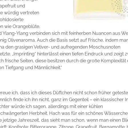
rapefruit und
e würdig vertreten
ohldosierte
n wie Orangeblüte,
d Ylang-Ylang verbinden sich mit feinherben Nuancen aus W
nig Olivenaroma. Auch die Basis setzt auf Frische, indem man
na den grasigen Vetiver- und aufregenden Moschusnoten
zte. „Imprinting“ hinterlässt einen tiefen Eindruck und zeigt 
h frische Seiten, diese besitzen durch die große Komplexität 
n Tiefgang und Männlichkeit.“
ereue ich, dass ich dieses Düftchen nicht schon früher geteste
nlich finde ich ihn nicht, ganz im Gegenteil – ein klassischer
hter würde ich sagen, allerdings mit einer kühlen
chwängerten Herbheit. Hach was für ein schönes Wässerchen
e jetzige Jahreszeit, das sieht man schon, wenn man einen Bli
irft: Kopfnote: Bitterorange, Zitrone, Grapefruit, Bergamotte;