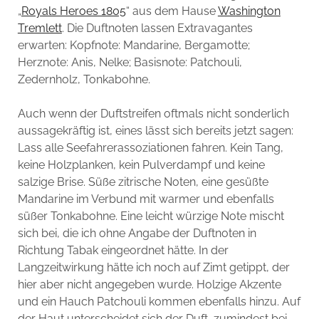
„
Royals Heroes 1805
“ aus dem Hause
Washington
Tremlett
. Die Duftnoten lassen Extravagantes
erwarten: Kopfnote: Mandarine, Bergamotte;
Herznote: Anis, Nelke; Basisnote: Patchouli,
Zedernholz, Tonkabohne.
Auch wenn der Duftstreifen oftmals nicht sonderlich
aussagekräftig ist, eines lässt sich bereits jetzt sagen:
Lass alle Seefahrerassoziationen fahren. Kein Tang,
keine Holzplanken, kein Pulverdampf und keine
salzige Brise. Süße zitrische Noten, eine gesüßte
Mandarine im Verbund mit warmer und ebenfalls
süßer Tonkabohne. Eine leicht würzige Note mischt
sich bei, die ich ohne Angabe der Duftnoten in
Richtung Tabak eingeordnet hätte. In der
Langzeitwirkung hätte ich noch auf Zimt getippt, der
hier aber nicht angegeben wurde. Holzige Akzente
und ein Hauch Patchouli kommen ebenfalls hinzu. Auf
der Haut unterscheidet sich der Duft, zumindest bei