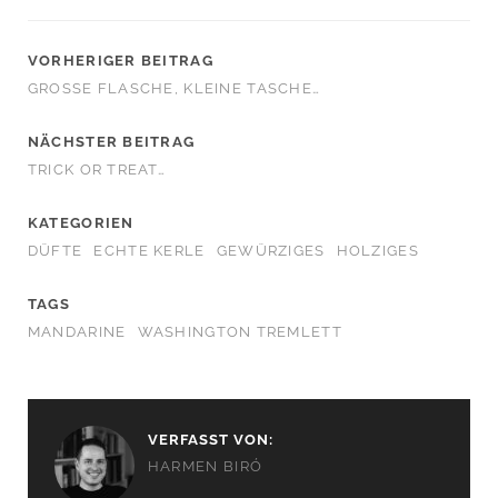
VORHERIGER BEITRAG
GROSSE FLASCHE, KLEINE TASCHE…
NÄCHSTER BEITRAG
TRICK OR TREAT…
KATEGORIEN
DÜFTE
ECHTE KERLE
GEWÜRZIGES
HOLZIGES
TAGS
MANDARINE
WASHINGTON TREMLETT
VERFASST VON:
HARMEN BIRÓ