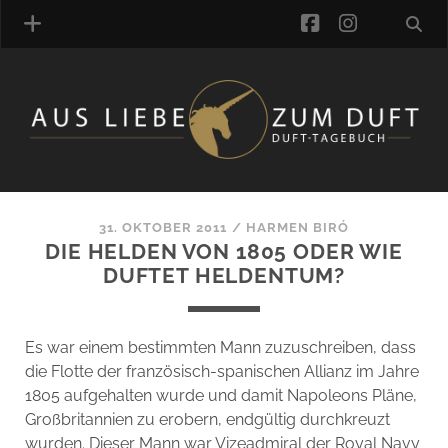
facebook
instagra
ÜBER UNS
DUFTVERZEICHNIS
MANUFAKTUREN
DUFTNOTEN
31. OKTOBER 2011
/
HARMEN BIRÓ
DIE HELDEN VON 1805 ODER WIE
KOMMENTARE
DUFTET HELDENTUM?
KATEGORIEN
SCHLAGWORTE
LINK-SAMMLUNG
Es war einem bestimmten Mann zuzuschreiben, dass
ARTIKEL-ARCHIV
die Flotte der französisch-spanischen Allianz im Jahre
1805 aufgehalten wurde und damit Napoleons Pläne,
ONLINE-SHOP
Großbritannien zu erobern, endgültig durchkreuzt
DAS ALZD-TEAM
wurden. Dieser Mann war Vizeadmiral der Royal Navy