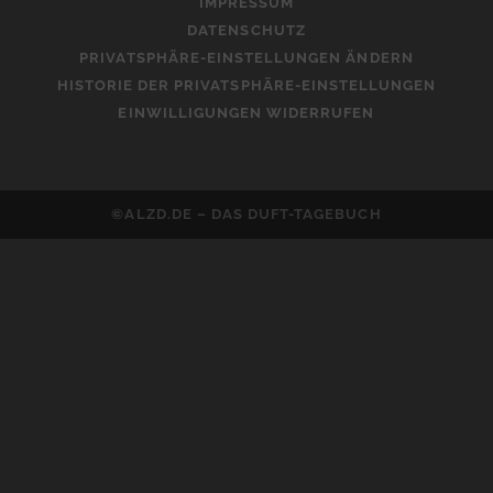
IMPRESSUM
i
DATENSCHUTZ
v
PRIVATSPHÄRE-EINSTELLUNGEN ÄNDERN
e
HISTORIE DER PRIVATSPHÄRE-EINSTELLUNGEN
:
EINWILLIGUNGEN WIDERRUFEN
©ALZD.DE – DAS DUFT-TAGEBUCH