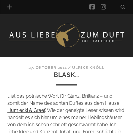
facebook
instagra
ÜBER UNS
DUFTVERZEICHNIS
MANUFAKTUREN
DUFTNOTEN
27. OKTOBER 2011
/
ULRIKE KNÖLL
BLASK…
KOMMENTARE
KATEGORIEN
SCHLAGWORTE
… ist das polnische Wort für Glanz, Brillianz – und
LINK-SAMMLUNG
somit der Name des achten Duftes aus dem Hause
ARTIKEL-ARCHIV
Humiecki & Graef
. Wie der geneigte Leser wissen wird,
handelt es sich hier um eines meiner Lieblingshäuser,
ONLINE-SHOP
von dem ich schon sehr oft geschwärmt habe. Ich
DAS ALZD-TEAM
liebe Idee und Konzept, Inhalt und Form, schlicht die