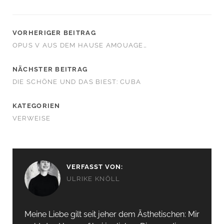
VORHERIGER BEITRAG
OPUS V AUS DEM HAUSE AMOUAGE…
NÄCHSTER BEITRAG
DIE SCHÖNE UND DAS BIEST: CUBA
KATEGORIEN
VERWEISE
VERFASST VON:
ULRIKE KNÖLL
Meine Liebe gilt seit jeher dem Ästhetischen: Mir