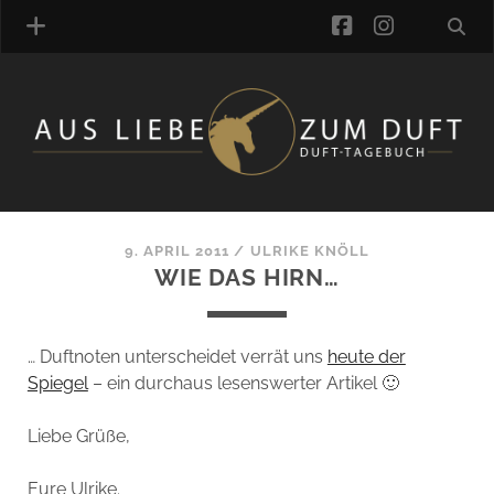
facebook
instagra
ÜBER UNS
DUFTVERZEICHNIS
MANUFAKTUREN
DUFTNOTEN
9. APRIL 2011
/
ULRIKE KNÖLL
WIE DAS HIRN…
KOMMENTARE
KATEGORIEN
SCHLAGWORTE
… Duftnoten unterscheidet verrät uns
heute der
LINK-SAMMLUNG
Spiegel
– ein durchaus lesenswerter Artikel 🙂
ARTIKEL-ARCHIV
Liebe Grüße,
ONLINE-SHOP
DAS ALZD-TEAM
Eure Ulrike.