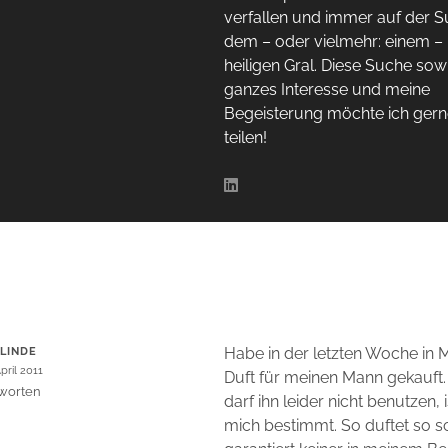
verfallen und immer auf der 
dem – oder vielmehr: einem –
heiligen Gral. Diese Suche sow
ganzes Interesse und meine
Begeisterung möchte ich gern
teilen!
E
Habe in der letzten Woche in 
LINDE
pril 2011
Duft für meinen Mann gekauft. 
worten
darf ihn leider nicht benutzen, i
mich bestimmt. So duftet so s