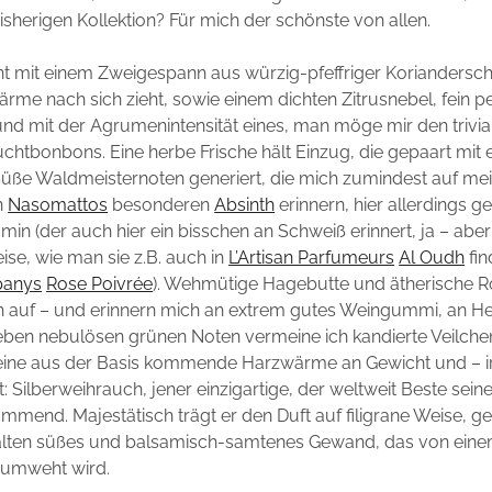
isherigen Kollektion? Für mich der schönste von allen.
t mit einem Zweigespann aus würzig-pfeffriger Korianderschä
e nach sich zieht, sowie einem dichten Zitrusnebel, fein p
d mit der Agrumenintensität eines, man möge mir den trivia
chtbonbons. Eine herbe Frische hält Einzug, die gepaart mit 
üße Waldmeisternoten generiert, die mich zumindest auf mei
n
Nasomattos
besonderen
Absinth
erinnern, hier allerdings g
min (der auch hier ein bisschen an Schweiß erinnert, ja – abe
se, wie man sie z.B. auch in
L’Artisan Parfumeurs
Al Oudh
fin
panys
Rose Poivrée
). Wehmütige Hagebutte und ätherische 
h auf – und erinnern mich an extrem gutes Weingummi, an H
eben nebulösen grünen Noten vermeine ich kandierte Veilche
t eine aus der Basis kommende Harzwärme an Gewicht und – i
t: Silberweihrauch, jener einzigartige, der weltweit Beste sein
end. Majestätisch trägt er den Duft auf filigrane Weise, gehü
lten süßes und balsamisch-samtenes Gewand, das von ein
 umweht wird.