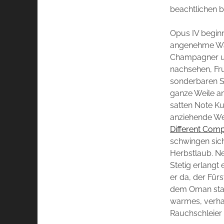
beachtlichen b
Opus IV beginn
angenehme Wärm
Champagner un
nachsehen, Fru
sonderbaren S
ganze Weile a
satten Note Ku
anziehende Wei
Different Com
schwingen sic
Herbstlaub. N
Stetig erlang
er da, der Fürs
dem Oman stamm
warmes, verha
Rauchschleier