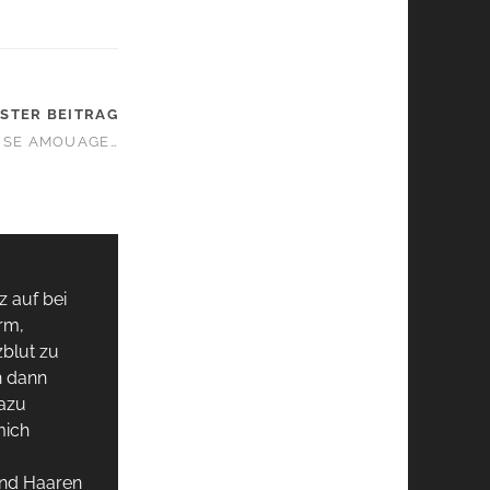
STER BEITRAG
USE AMOUAGE…
z auf bei
rm,
zblut zu
n dann
dazu
mich
und Haaren