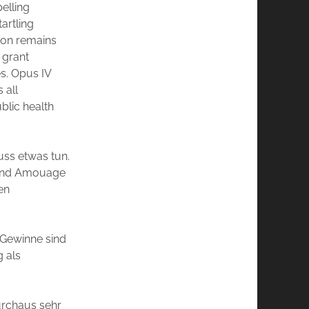
elling
tartling
ion remains
 grant
s. Opus IV
 all
blic health
ss etwas tun.
d und Amouage
ten
r Gewinne sind
g als
durchaus sehr