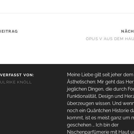
BEITRAG
NÄCH
OPUS V AUS DEM HA
Meine Liebe gilt seit jeher dem
VERFASST VON:
Ästhetischen: Mir geht das Her
ULRIKE KNÖLL
jeglichen Dingen, die durch Fo
Funktionalität, Design und Her
überzeugen wissen. Und wen
noch ein Quäntchen Historie 
kommt, ist es meist ganz um 
geschehen … Ich bin der
Nischenparfümerie mit Haut 