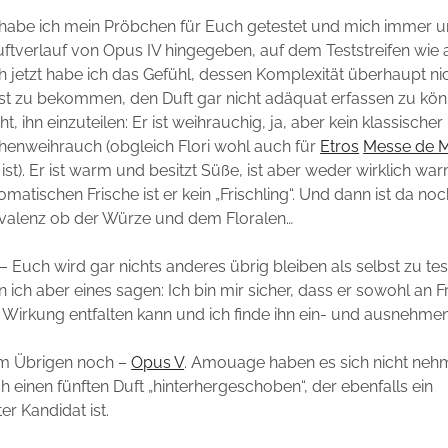
habe ich mein Pröbchen für Euch getestet und mich immer 
tverlauf von Opus IV hingegeben, auf dem Teststreifen wie 
 jetzt habe ich das Gefühl, dessen Komplexität überhaupt nic
sst zu bekommen, den Duft gar nicht adäquat erfassen zu kö
t, ihn einzuteilen: Er ist weihrauchig, ja, aber kein klassischer
rchenweihrauch (obgleich Flori wohl auch für
Etros
Messe de M
 ist). Er ist warm und besitzt Süße, ist aber weder wirklich wa
omatischen Frische ist er kein „Frischling“. Und dann ist da no
valenz ob der Würze und dem Floralen…
– Euch wird gar nichts anderes übrig bleiben als selbst zu tes
n ich aber eines sagen: Ich bin mir sicher, dass er sowohl an 
Wirkung entfalten kann und ich finde ihn ein- und ausnehme
im Übrigen noch –
Opus V
. Amouage haben es sich nicht neh
h einen fünften Duft „hinterhergeschoben“, der ebenfalls ein
r Kandidat ist.