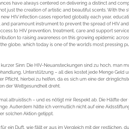
ances have always centered on delivering a distinct and comp
t just the creation of artistic and beautiful scents. With the s
new HIV infection cases reported globally each year, educat
 and paramount instrument to prevent the spread of HIV and
access to HIV prevention, treatment, care and support service
tribution to raising awareness on this growing epidemic across
 the globe, which today is one of the world’s most pressing pu
 kurzer Sinn: Die HIV-Neuansteckungen sind zu hoch, man mu
ehandlung, Unterstützung – all dies kostet jede Menge Gel
er Pflicht, hierbei zu helfen, da es sich um eine der dringlichs
en der Weltgesundheit dreht.
mal altruistisch – und es nötigt mir Respekt ab. Die Hälfte de
ge. Außerdem hätte ich vermutlich nicht auf eine Aidsstiftun
r solchen Aktion getippt.
für ein Duft, wie fällt er aus im Vergleich mit der restlichen, 