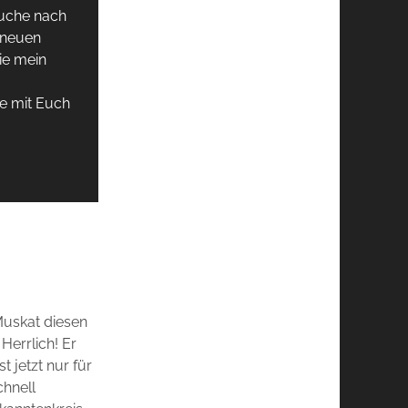
Suche nach
 neuen
ie mein
e mit Euch
Muskat diesen
Herrlich! Er
st jetzt nur für
chnell