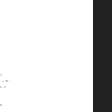
G]
OSUNG]
UNG]
[+
NG]