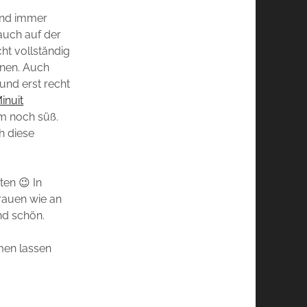
und immer
auch auf der
ht vollständig
nnen. Auch
 und erst recht
inuit
rm noch süß.
ch diese
ten 😉 In
Frauen wie an
nd schön.
men lassen