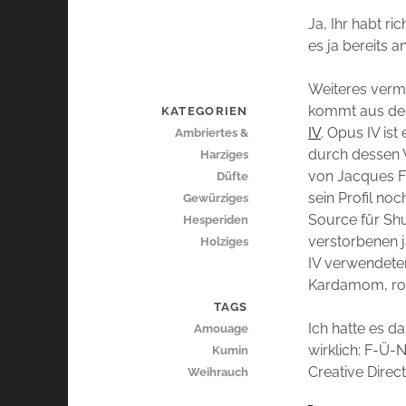
Ja, Ihr habt ri
es ja bereits 
Weiteres verme
kommt aus d
KATEGORIEN
IV
. Opus IV is
Ambriertes &
durch dessen V
Harziges
von Jacques Fl
Düfte
sein Profil no
Gewürziges
Source für Sh
Hesperiden
verstorbenen 
Holziges
IV verwendeten
Kardamom, ros
TAGS
Ich hatte es d
Amouage
wirklich: F-Ü
Kumin
Creative Direc
Weihrauch