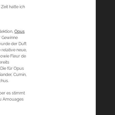
Zeit hatte ich
lektion,
Opus
er Gewinne
 wurde der Duft
 relative neue,
sowie Fleur de
reits
Die für Opus
riander, Cumin,
chus.
aber es stimmt
azu Amouages