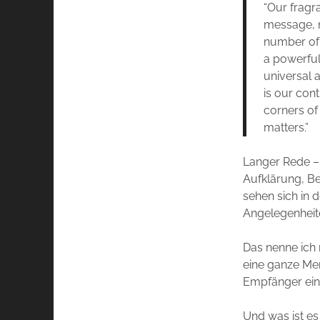
“Our fragr
message, no
number of 
a powerful
universal 
is our con
corners of
matters.”
Langer Rede –
Aufklärung, B
sehen sich in d
Angelegenheit
Das nenne ich 
eine ganze Men
Empfänger eine
Und was ist es 