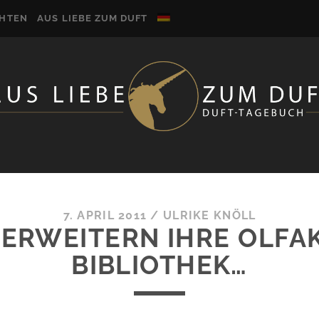
CHTEN
AUS LIEBE ZUM DUFT
7. APRIL 2011
/
ULRIKE KNÖLL
ERWEITERN IHRE OLFA
BIBLIOTHEK…