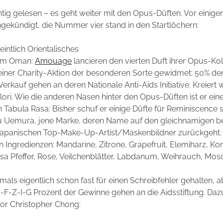
chtig gelesen – es geht weiter mit den Opus-Düften. Vor einiger 
angekündigt, die Nummer vier stand in den Startlöchern:
intlich Orientalisches
em Oman:
Amouage
lancieren den vierten Duft ihrer Opus-Kol
t einer Charity-Aktion der besonderen Sorte gewidmet: 50% d
erkauf gehen an deren Nationale Anti-Aids Initiative. Kreiert
ori. Wie die anderen Nasen hinter den Opus-Düften ist er eine
ch Tabula Rasa: Bisher schuf er einige Düfte für Reminiscence 
u Uemura, jene Marke, deren Name auf den gleichnamigen be
japanischen Top-Make-Up-Artist/Maskenbildner zurückgeht. 
 Ingredienzen: Mandarine, Zitrone, Grapefruit, Elemiharz, Ko
a Pfeffer, Rose, Veilchenblätter, Labdanum, Weihrauch, Mos
amals eigentlich schon fast für einen Schreibfehler gehalten, 
-N-F-Z-I-G Prozent der Gewinne gehen an die Aidsstiftung. D
tor Christopher Chong: