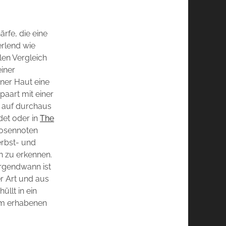
rfe, die eine
erlend wie
len Vergleich
einer
ner Haut eine
epaart mit einer
r auf durchaus
det oder in
The
Rosennoten
erbst- und
n zu erkennen.
rgendwann ist
er Art und aus
llt in ein
em erhabenen