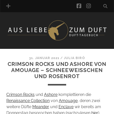
facebook
instagra
ÜBER UNS
DUFTVERZEICHNIS
MANUFAKTUREN
DUFTNOTEN
31. JANUAR 2021
/
JULIA BIRÓ
CRIMSON ROCKS UND ASHORE VON
KOMMENTARE
AMOUAGE – SCHNEEWEISSCHEN U
KATEGORIEN
ND ROSENROT
SCHLAGWORTE
LINK-SAMMLUNG
ARTIKEL-ARCHIV
Crimson Rocks
und
Ashore
komplettieren die
Renaissance Collection
von
Amouage
, deren zwei
ONLINE-SHOP
weitere Düfte
Meander
und
Enclave
wir bereits am
DAS ALZD-TEAM
Donnerstag besprochen haben (nachzulesen
hier
).