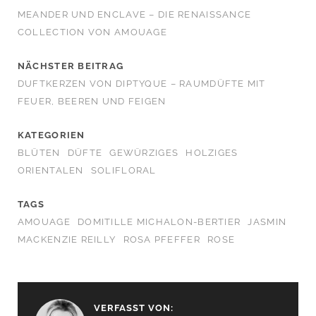
MEANDER UND ENCLAVE – DIE RENAISSANCE
COLLECTION VON AMOUAGE
NÄCHSTER BEITRAG
DUFTKERZEN VON DIPTYQUE – RAUMDÜFTE MIT
FEUER, BEEREN UND FEIGEN
KATEGORIEN
BLÜTEN
DÜFTE
GEWÜRZIGES
HOLZIGES
ORIENTALEN
SOLIFLORAL
TAGS
AMOUAGE
DOMITILLE MICHALON-BERTIER
JASMIN
MACKENZIE REILLY
ROSA PFEFFER
ROSE
VERFASST VON: