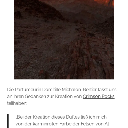
Die Parfümeurin Domitille Michalon-Bertier lässt uns
an ihren Gedanken zur Kreation von
Crimson Rocks
teilhaben:
„Bei der Kreation dieses Duftes ließ ich mich
von der karminroten Farbe der Felsen von Al