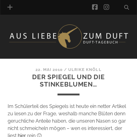
facebook
instagra
ÜBER UNS
DUFTVERZEICHNIS
MANUFAKTUREN
DUFTNOTEN
22. MAI 2010
/
ULRIKE KNÖLL
DER SPIEGEL UND DIE
KOMMENTARE
STINKEBLUMEN…
KATEGORIEN
SCHLAGWORTE
LINK-SAMMLUNG
Im Schülerteil des Spiegels ist heute ein netter Artikel
ARTIKEL-ARCHIV
zu lesen zu der Frage, weshalb manche Blüten denn
geruchliche Anteile haben, die unseren Nasen so gar
ONLINE-SHOP
nicht schmeicheln mögen – wen es interessiert, der
DAS ALZD-TEAM
liest
hier
rein 🙂