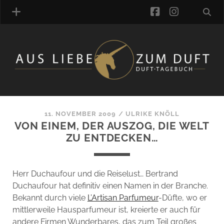
facebook
instagra
ÜBER UNS
DUFTVERZEICHNIS
MANUFAKTUREN
DUFTNOTEN
11. NOVEMBER 2009
/
ULRIKE KNÖLL
VON EINEM, DER AUSZOG, DIE WELT
KOMMENTARE
ZU ENTDECKEN…
KATEGORIEN
SCHLAGWORTE
LINK-SAMMLUNG
Herr Duchaufour und die Reiselust… Bertrand
ARTIKEL-ARCHIV
Duchaufour hat definitiv einen Namen in der Branche.
Bekannt durch viele
L’Artisan Parfumeur
-Düfte, wo er
ONLINE-SHOP
mittlerweile Hausparfumeur ist, kreierte er auch für
DAS ALZD-TEAM
andere Firmen Wunderbares, das zum Teil großes