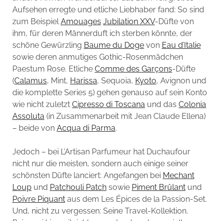
Aufsehen erregte und etliche Liebhaber fand: So sind
zum Beispiel
Amouages
Jubilation XXV
-Düfte von
ihm, für deren Männerduft ich sterben könnte, der
schöne Gewürzling
Baume du Doge
von
Eau d’Italie
sowie deren anmutiges Gothic-Rosenmädchen
Paestum Rose. Etliche
Comme des Garçons
-Düfte
(
Calamus
, Mint,
Harissa
, Sequoia,
Kyoto
, Avignon und
die komplette Series 5) gehen genauso auf sein Konto
wie nicht zuletzt
Cipresso di Toscana
und das
Colonia
Assoluta
(in Zusammenarbeit mit Jean Claude Ellena)
– beide von
Acqua di Parma
.
Jedoch – bei L’Artisan Parfumeur hat Duchaufour
nicht nur die meisten, sondern auch einige seiner
schönsten Düfte lanciert: Angefangen bei
Mechant
Loup
und
Patchouli Patch
sowie
Piment Brûlant
und
Poivre Piquant
aus dem Les Épices de la Passion-Set.
Und, nicht zu vergessen: Seine Travel-Kollektion.