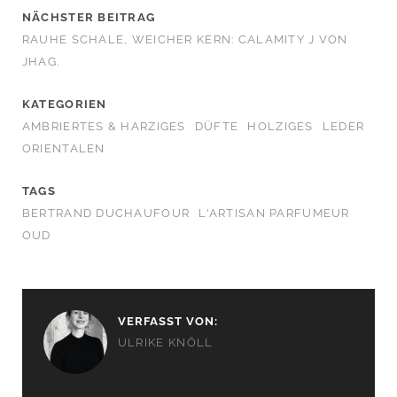
NÄCHSTER BEITRAG
RAUHE SCHALE, WEICHER KERN: CALAMITY J VON
JHAG.
KATEGORIEN
AMBRIERTES & HARZIGES
DÜFTE
HOLZIGES
LEDER
ORIENTALEN
TAGS
BERTRAND DUCHAUFOUR
L'ARTISAN PARFUMEUR
OUD
VERFASST VON:
ULRIKE KNÖLL