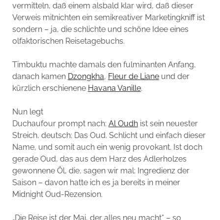
vermitteln, daß einem alsbald klar wird, daß dieser
Verweis mitnichten ein semikreativer Marketingkniff ist
sondern – ja, die schlichte und schöne Idee eines
olfaktorischen Reisetagebuchs.
Timbuktu machte damals den fulminanten Anfang,
danach kamen
Dzongkha
,
Fleur de Liane
und der
kürzlich erschienene
Havana Vanille
.
Nun legt
Duchaufour prompt nach:
Al Oudh
ist sein neuester
Streich, deutsch: Das Oud. Schlicht und einfach dieser
Name, und somit auch ein wenig provokant. Ist doch
gerade Oud, das aus dem Harz des Adlerholzes
gewonnene Öl, die, sagen wir mal: Ingredienz der
Saison – davon hatte ich es ja bereits in meiner
Midnight Oud-Rezension.
„Die Reise ist der Mai, der alles neu macht“ – so