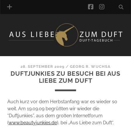
facebook
instagra
ÜBER UNS
DUFTVERZEICHNIS
MANUFAKTUREN
DUFTNOTEN
28. SEPTEMBER 2009
/
GEORG R. WUCHSA
DUFTJUNKIES ZU BESUCH BEI AUS
KOMMENTARE
LIEBE ZUM DUFT
KATEGORIEN
SCHLAGWORTE
LINK-SAMMLUNG
Auch kurz vor dem Herbstanfang war es wieder so
ARTIKEL-ARCHIV
weit. Am 19.09.09 begrüßten wir wieder die
“Duftjunkies”, aus dem großen Internetforum
ONLINE-SHOP
(
www.beautyjunkies.de
), bei „Aus Liebe zum Duft“.
DAS ALZD-TEAM