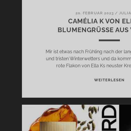
20. FEBRUAR 2023
/
JULI
CAMÉLIA K VON EL
BLUMENGRÜSSE AUS V
Mir ist etwas nach Frühling nach der la
und tristen Winterwetters und da komm
rote Flakon von Ella Ks neuster Kr
CA
WEITERLESEN
K
VO
EL
K
–
BL
US 