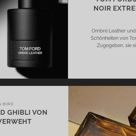
TNAM
NOIR EXTR
Ombré Leather und 
Schönheiten von Tom
Zugegeben, sie si
A BIRÓ
D GHIBLI VON
 VERWEHT