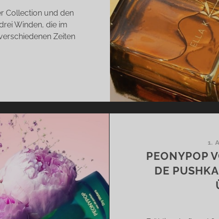
er Collection und den
drei Winden, die im
verschiedenen Zeiten
AMSIN,
RMATTAN
D
IBLI
N
LA
1. 
PEONYPOP V
M
DE PUSHKA
NDE
RWEHT