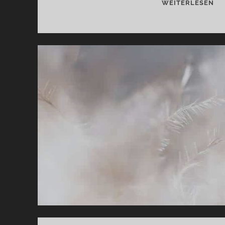
JU
WEITERLESEN
TO
5
RE
–
SI
IN
TH
RA