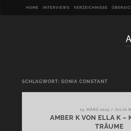
HOME
INTERVIEWS
VERZEICHNISSE
ÜBERSI
SCHLAGWORT:
SONIA CONSTANT
13. MÄRZ 2025
/
JULIA 
AMBER K VON ELLA K – 
TRÄUME