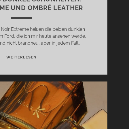
EME UND OMBRÉ LEATHER
Noir Extreme heißen die beiden dunklen
 Ford, die ich mir heute ansehen werde.
nd nicht brandneu, aber in jedem Fall…
TOM
WEITERLESEN
FORDS
DUNKLE
SCHÖNHEITEN:
NOIR
EXTREME
UND
OMBRÉ
LEATHER