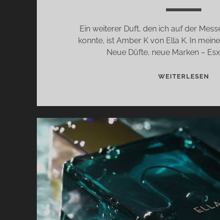
Ein weiterer Duft, den ich auf der Mess
konnte, ist Amber K von Ella K. In mei
Neue Düfte, neue Marken – Es
AM
WEITERLESEN
K
VO
EL
K
–
KA
TR