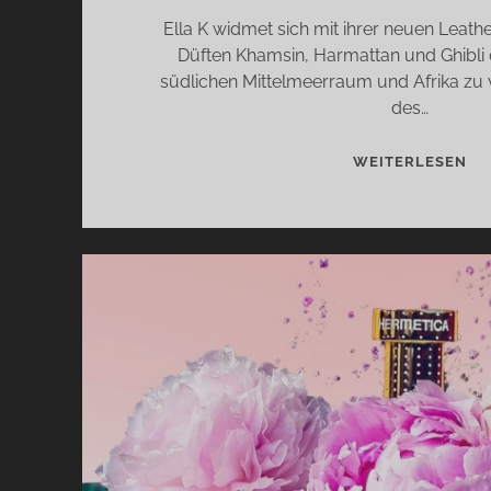
Ella K widmet sich mit ihrer neuen Leath
Düften Khamsin, Harmattan und Ghibli 
südlichen Mittelmeerraum und Afrika zu 
des…
KH
WEITERLESEN
HA
UN
GH
VO
EL
K
–
VO
WI
VE