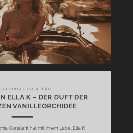
 JULI 2024
/
JULIA BIRÓ
N ELLA K – DER DUFT DER
EN VANILLEORCHIDEE
ia Constant hat mit ihrem Label Ella K