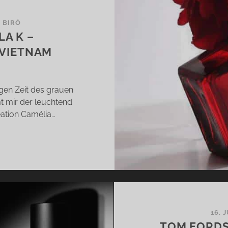
A BIRÓ
LA K –
IETNAM
ngen Zeit des grauen
t mir der leuchtend
eation Camélia…
MÉLIA
N
LA
UMENGRÜSSE A
16. 
V
TOM FORDS