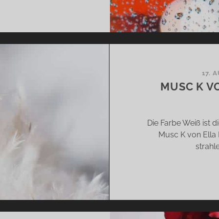
LIAS
P
GENDÜFTE
NGING
17. 
E
MUSC K VO
IN
Die Farbe Weiß ist d
Musc K von Ella K
strahl