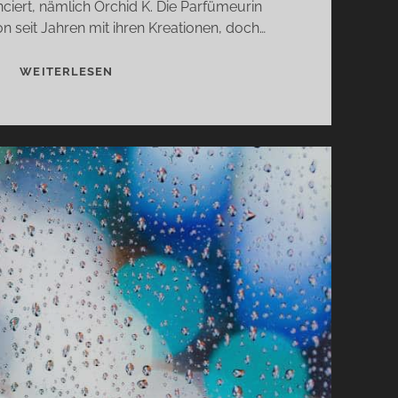
nciert, nämlich Orchid K. Die Parfümeurin
n seit Jahren mit ihren Kreationen, doch…
ORCHID
WEITERLESEN
K
VON
ELLA
K
–
DER
DUFT
DER
SCHWARZEN
VANILLEORCHIDEE