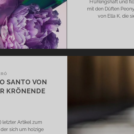
Frühlingshaft und f
mit den Düften Peon
von Ella K, die 
IRÓ
LO SANTO VON
ER KRÖNENDE
letzter Artikel zum
 der sich um holzige