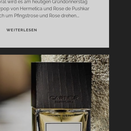
loral wird es am heutigen Gründonnerstag
ypop von Hermetica und Rose de Pushkar
sich um Pfingstrose und Rose drehen.…
PEONYPOP
WEITERLESEN
VON
HERMETICA
UND
ROSE
DE
PUSHKAR
VON
ELLA
K.
–
BLÜTEN
ÜBER
BLÜTEN