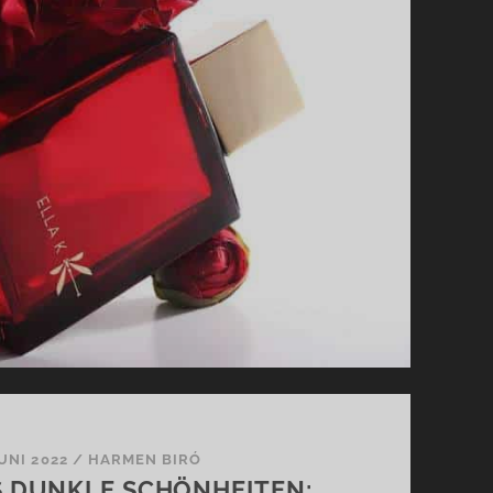
–
IDYLLE
PUR
JUNI 2022
/
HARMEN BIRÓ
 DUNKLE SCHÖNHEITEN: