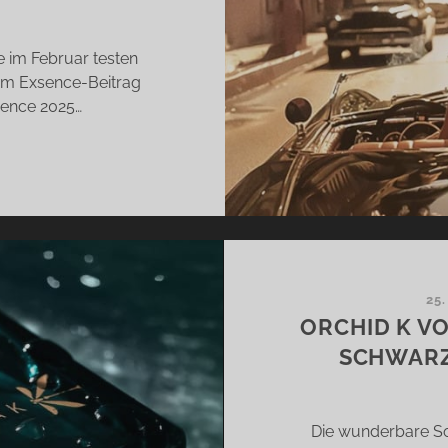
e im Februar testen
nem Exsence-Beitrag
xence 2025…
BER
N
LA
RIBISCHE
25.
ÄUME
ORCHID K VO
SCHWARZ
Die wunderbare Son