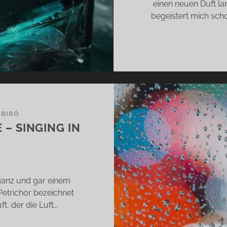
einen neuen Duft la
begeistert mich scho
 BIRÓ
 – SINGING IN
ganz und gar einem
etrichor bezeichnet
t, der die Luft…