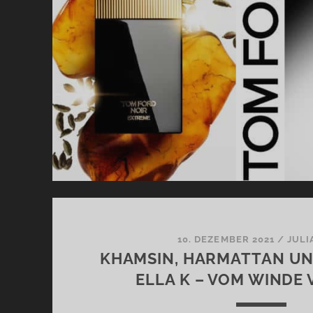
IE
10. DEZEMBER 2021
/
JULI
KHAMSIN, HARMATTAN UN
ELLA K – VOM WINDE