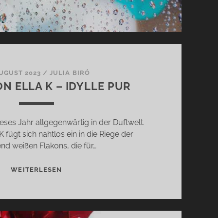
AUGUST 2023
/
JULIA BIRÓ
N ELLA K – IDYLLE PUR
ieses Jahr allgegenwärtig in der Duftwelt.
 fügt sich nahtlos ein in die Riege der
end weißen Flakons, die für…
MUSC
WEITERLESEN
K
VON
ELLA
K