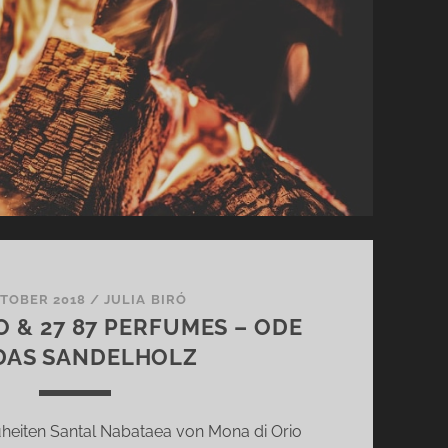
KTOBER 2018
/
JULIA BIRÓ
O & 27 87 PERFUMES – ODE
DAS SANDELHOLZ
uheiten Santal Nabataea von Mona di Orio