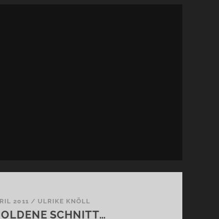
PRIL 2011
/
ULRIKE KNÖLL
GOLDENE SCHNITT…