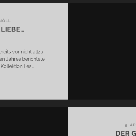
KNÖLL
RLIEBE…
reits vor nicht allzu
sen Jahres berichtete
 Kollektion Les…
NA
IOS
RLIEBE…
5. A
DER 