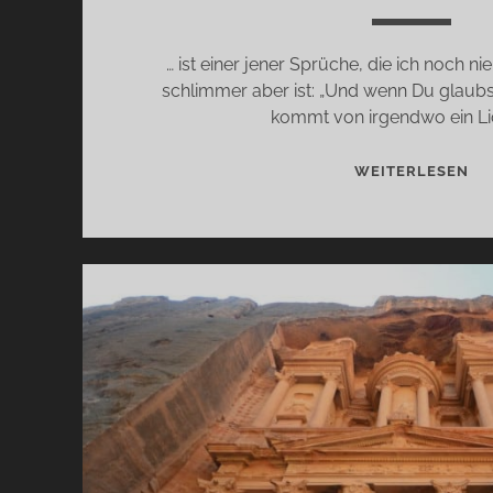
… ist einer jener Sprüche, die ich noch ni
schlimmer aber ist: „Und wenn Du glaubst
kommt von irgendwo ein Lic
ES
WEITERLESEN
KO
IM
AN
AL
MA
DE
…