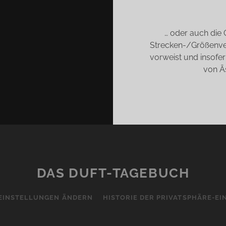
… oder auch die G
Strecken-/Größenver
vorweist und insofern
von Ä
DAS DUFT-TAGEBUCH
EINSTELLUNGEN ÄNDERN
HISTORIE DER PRIVATSPHÄRE-E