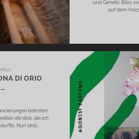
und Genetic Bliss v
auf dem Holz
KNÖLL
NA DI ORIO
 …
ancierungen betreten:
ißen die drei, die ich
durfte. Nun sind…