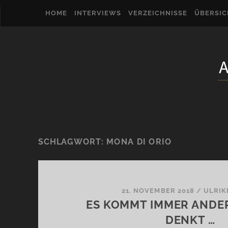
HOME
INTERVIEWS
VERZEICHNISSE
ÜBERSI
SCHLAGWORT:
MONA DI ORIO
21. NOVEMBER 2018
/
ULRIK
ES KOMMT IMMER ANDE
DENKT …