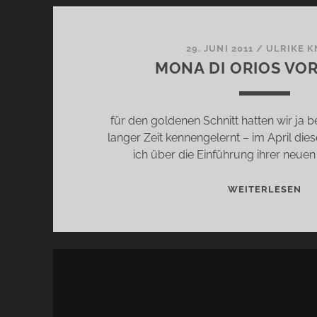
29. JUNI 2011
/
ULRIKE 
MONA DI ORIOS VO
für den goldenen Schnitt hatten wir ja be
langer Zeit kennengelernt – im April die
ich über die Einführung ihrer neuen
MO
WEITERLESEN
DI
OR
VO