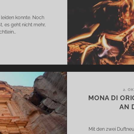
e leiden konnte. Noch
, es geht nicht mehr,
htlein…
MMT
MER
DERS
S
N
NKT
2. O
MONA DI ORI
AN 
Mit den zwei Duftne