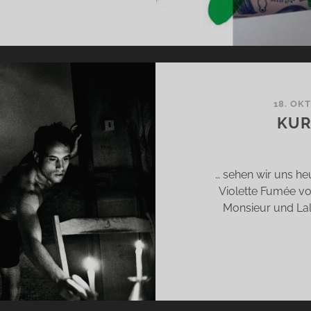
RNER
RCELONA,
NA
IO
D
ONIST
18. OK
KUR
… sehen wir uns he
Violette Fumée vo
Monsieur und Lal