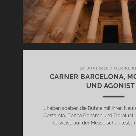
10. JUNI 2016
/
ULRIKE 
CARNER BARCELONA, MO
UND AGONIST
… haben soeben die Bühne mit ihren Neul
Costarela, Bohea Bohème und Floralust he
teilweise auf der Messe schon testen 