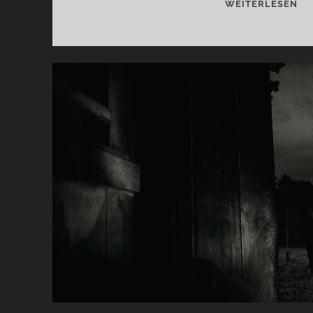
CA
WEITERLESEN
BA
MO
DI
OR
UN
AG
…