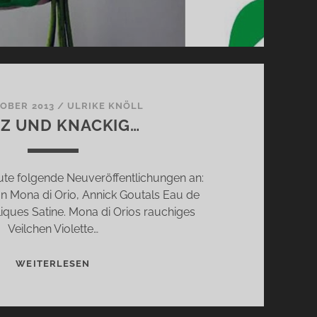
TOBER 2013
/
ULRIKE KNÖLL
Z UND KNACKIG…
ute folgende Neuveröffentlichungen an:
n Mona di Orio, Annick Goutals Eau de
iques Satine. Mona di Orios rauchiges
Veilchen Violette…
KURZ
WEITERLESEN
UND
KNACKIG…