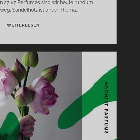
on 27 87 Perfumes sind wir heute rundum
weg: Sandelholz ist unser Thema…
MONA
WEITERLESEN
DI
ORIO
&
27
87
PERFUMES
–
ODE
AN
DAS
SANDELHOLZ