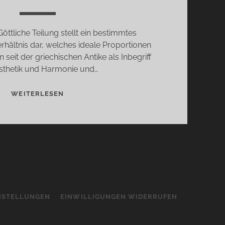
öttliche Teilung stellt ein bestimmtes
hältnis dar, welches ideale Proportionen
 seit der griechischen Antike als Inbegriff
sthetik und Harmonie und…
DER
WEITERLESEN
GOLDENE
SCHNITT…
INSTELLUNGEN
EINWILLIGUNGEN WIDERRUFEN