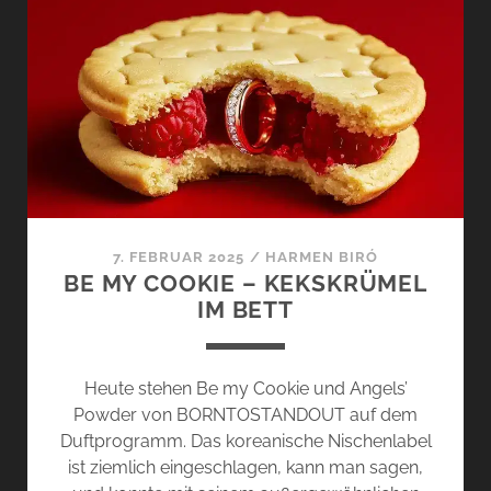
VS.
ELECTRIC
WOOD
EAU
DE
PARFUM
–
ROOM
1015
7. FEBRUAR 2025
/
HARMEN BIRÓ
BE MY COOKIE – KEKSKRÜMEL
IM BETT
Heute stehen Be my Cookie und Angels’
Powder von BORNTOSTANDOUT auf dem
Duftprogramm. Das koreanische Nischenlabel
ist ziemlich eingeschlagen, kann man sagen,