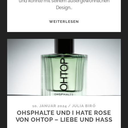
und konnte mit seinem außergewöhnlichen
Design…
BE
WEITERLESEN
MY
COOKIE
–
KEKSKRÜMEL
IM
BETT
10. JANUAR 2024
/
JULIA BIRÓ
OHSPHALTE UND I HATE ROSE
VON OHTOP – LIEBE UND HASS