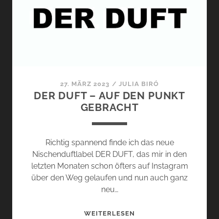
LEATHER
VON
UNE
NUIT
NOMADE
–
FLIEDERLILA
27. MÄRZ 2023
/
JULIA BIRÓ
UND
DER DUFT – AUF DEN PUNKT
LEDERSÜSS
GEBRACHT
Richtig spannend finde ich das neue
Nischenduftlabel DER DUFT, das mir in den
letzten Monaten schon öfters auf Instagram
über den Weg gelaufen und nun auch ganz
neu…
DER
WEITERLESEN