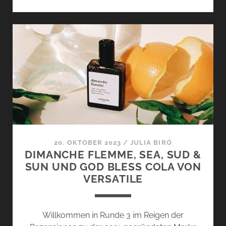
TOP
5
HERBSTDÜFTE
–
COZY
AUTUMN
VIBES
20. OKTOBER 2023
/
JULIA BIRÓ
DIMANCHE FLEMME, SEA, SUD &
SUN UND GOD BLESS COLA VON
VERSATILE
Willkommen in Runde 3 im Reigen der