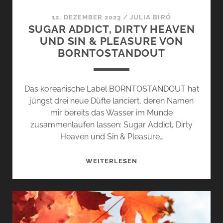
12. DEZEMBER 2023
/
JULIA BIRÓ
SUGAR ADDICT, DIRTY HEAVEN
UND SIN & PLEASURE VON
BORNTOSTANDOUT
Das koreanische Label BORNTOSTANDOUT hat
jüngst drei neue Düfte lanciert, deren Namen
mir bereits das Wasser im Munde
zusammenlaufen lassen: Sugar Addict, Dirty
Heaven und Sin & Pleasure…
SUGAR
WEITERLESEN
ADDICT,
DIRTY
HEAVEN
UND
SIN