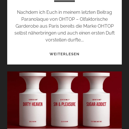
Nachdem ich Euch in meinem letzten Beitrag
Paranoïaque von OHTOP – Olfaktorische
Garderobe aus Paris bereits die Marke OHTOP
selbst näherbringen und auch einen ersten Duft
vorstellen durfte,…
OHSPHALTE
WEITERLESEN
UND
I
HATE
ROSE
VON
OHTOP
–
LIEBE
UND
HASS