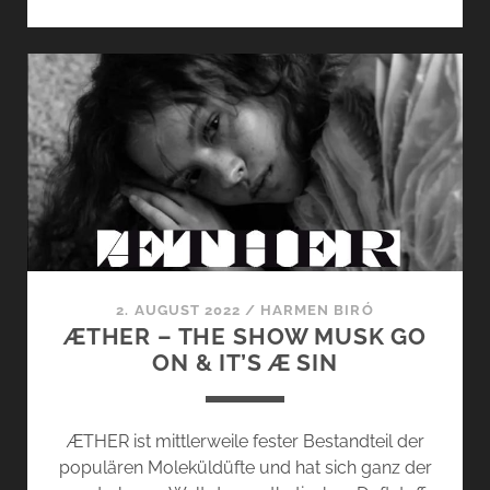
DUFT
–
AUF
DEN
PUNKT
GEBRACHT
2. AUGUST 2022
/
HARMEN BIRÓ
ÆTHER – THE SHOW MUSK GO
ON & IT’S Æ SIN
ÆTHER ist mittlerweile fester Bestandteil der
populären Moleküldüfte und hat sich ganz der