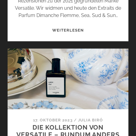
Rezensionen zu der 2021 gegründeten Marke
Versatile. Wir widmen und heute den Extraits de
Parfum Dimanche Flemme, Sea, Sud & Sun…
DIMANCHE
WEITERLESEN
FLEMME,
SEA,
SUD
&
SUN
UND
GOD
BLESS
COLA
VON
VERSATILE
17. OKTOBER 2023
/
JULIA BIRÓ
DIE KOLLEKTION VON
VERSATILE – RUNDUM ANDERS