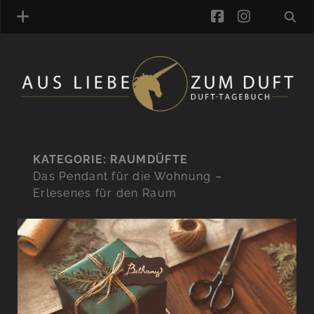
facebook
instagra
ÜBER UNS
DUFTVERZEICHNIS
MANUFAKTUREN
DUFTNOTEN
KATEGORIE:
RAUMDÜFTE
Das Pendant für die Wohnung –
KOMMENTARE
Erlesenes für den Raum
KATEGORIEN
SCHLAGWORTE
LINK-SAMMLUNG
ARTIKEL-ARCHIV
ONLINE-SHOP
DAS ALZD-TEAM