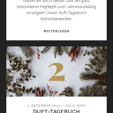
haben wir auch dieses Jahr ein ganz
besonderes Highlight zum Jahresausklang
arrangiert: Unser Duft-Tagebuch
Adventskalender…
DUFT-
WEITERLESEN
TAGEBUCH
ADVENTSKALENDER
GEWINNSPIEL
–
05.
DEZEMBER
2024
2. DEZEMBER 2024
/
JULIA BIRÓ
DUFT-TAGEBUCH