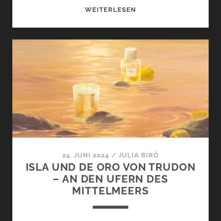
FRANGIPANI
WEITERLESEN
VON
CARRIÈRE
FRÈRES
–
DIE
NEUSTE
DUFTKERZE
DER
MUSEUM
COLLECTION
24. JUNI 2024
/
JULIA BIRÓ
ISLA UND DE ORO VON TRUDON
– AN DEN UFERN DES
MITTELMEERS