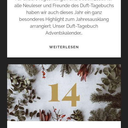
alle Neuleser und Freunde des Duft-Tagebuchs
haben wir auch dieses Jahr ein ganz
besonderes Highlight zum Jahresausklang
arrangiert: Unser Duft-Tagebuch
Adventskalender…
DUFT-
WEITERLESEN
TAGEBUCH
ADVENTSKALENDER
GEWINNSPIEL
–
18.
DEZEMBER
2023