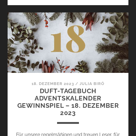
ROSE
AIME
LA
MENTHE
VON
CARRIÈRE
FRÈRES
–
FRÜHLINGSHAFTE
RAUMDÜFTE
[+
VERLOSUNG]
18. DEZEMBER 2023
/
JULIA BIRÓ
DUFT-TAGEBUCH
ADVENTSKALENDER
GEWINNSPIEL – 18. DEZEMBER
2023
Für unsere regelmäßigen und treuen Leser, für