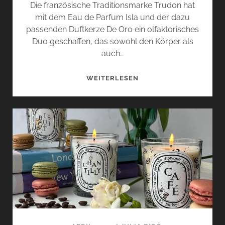
Die französische Traditionsmarke Trudon hat
mit dem Eau de Parfum Isla und der dazu
passenden Duftkerze De Oro ein olfaktorisches
Duo geschaffen, das sowohl den Körper als
auch…
ISLA
WEITERLESEN
UND
DE
ORO
VON
TRUDON
–
AN
DEN
UFERN
DES
MITTELMEERS