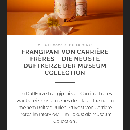
DEZEMBER
2024
2. JULI 2024
/
JULIA BIRÓ
FRANGIPANI VON CARRIÈRE
FRÈRES – DIE NEUSTE
DUFTKERZE DER MUSEUM
COLLECTION
Die Duftkerze Frangipani von Carrière Frères
war bereits gestern eines der Hauptthemen in
meinem Beitrag Julien Pruvost von Carrière
Frères im Interview – Im Fokus: die Museum
Collection…