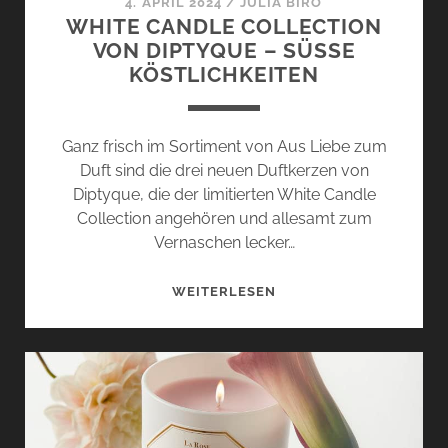
4. APRIL 2024
/
JULIA BIRÓ
WHITE CANDLE COLLECTION
VON DIPTYQUE – SÜSSE K
ÖSTLICHKEITEN
Ganz frisch im Sortiment von Aus Liebe zum
Duft sind die drei neuen Duftkerzen von
Diptyque, die der limitierten White Candle
Collection angehören und allesamt zum
Vernaschen lecker…
WHITE
WEITERLESEN
CANDLE
COLLECTION
VON
DIPTYQUE
–
SÜSSE K