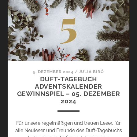
–
RAUMDÜFTE
UND
ACCESSOIRES
ZU
WEIHNACHTEN
5. DEZEMBER 2024
/
JULIA BIRÓ
DUFT-TAGEBUCH
ADVENTSKALENDER
GEWINNSPIEL – 05. DEZEMBER
2024
Für unsere regelmäßigen und treuen Leser, für
alle Neuleser und Freunde des Duft-Tagebuchs