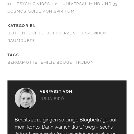
11 – PSYCHIC VIBES, 22 – UNIVERSAL MIND UND 33 –
COSMOS GUIDE VON SPIRITUM
KATEGORIEN
BLÜTEN
DÜFTE
DUFTKERZEN
HESPERIDEN
RAUMDÜFTE
TAGS
BERGAMOTTE
EMILIE BOUGE
TRUDON
VERFASST VON:
JULIA BIRÓ
Bereits 2010 gingen so einige Blogbeiträge auf
mein Konto. Dann war ich „kurz“ weg – sechs