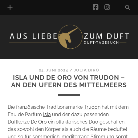
facebook
instagra
ÜBER UNS
DUFTVERZEICHNIS
MANUFAKTUREN
DUFTNOTEN
24. JUNI 2024
/
JULIA BIRÓ
ISLA UND DE ORO VON TRUDON –
KOMMENTARE
AN DEN UFERN DES MITTELMEERS
KATEGORIEN
SCHLAGWORTE
LINK-SAMMLUNG
Die französische Traditionsmarke
Trudon
hat mit dem
ARTIKEL-ARCHIV
Eau de Parfum
Isla
und der dazu passenden
Duftkerze
De Oro
ein olfaktorisches Duo geschaffen,
ONLINE-SHOP
das sowohl den Körper als auch die Räume beduftet
DAS ALZD-TEAM
und so für sommerlich-mediterrane Stimmung sorgt.