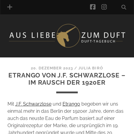
facebook
instagra
ÜBER UNS
DUFTVERZEICHNIS
MANUFAKTUREN
DUFTNOTEN
20. DEZEMBER 2023
/
JULIA BIRÓ
ETRANGO VON J.F. SCHWARZLOSE –
KOMMENTARE
IM RAUSCH DER 1920ER
KATEGORIEN
SCHLAGWORTE
LINK-SAMMLUNG
Mit
J.F. Schwarzlose
und
Etrango
begeben wir uns
ARTIKEL-ARCHIV
einmal mehr in das Berlin der 1920er Jahre, denn das
auch das neuste Eau de Parfum basiert auf einer
ONLINE-SHOP
Originalrezeptur der Marke, die ursprünglich im 19.
DAS ALZD-TEAM
Jahrhundert gegründet wurde und Mitte des 20.