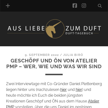
facebook
instagra
ÜBER UNS
DUFTVERZEICHNIS
MANUFAKTUREN
DUFTNOTEN
9. SEPTEMBER 2022
/
JULIA BIRÓ
GESCHÖPF UND ŌN VON ATELIER
KOMMENTARE
PMP – WER, WIE UND WAS WIR SIND
KATEGORIEN
SCHLAGWORTE
LINK-SAMMLUNG
Zwei Interviewtage mit Co-Gründer Daniel Plettenberg
ARTIKEL-ARCHIV
liegen hinter uns (nachzulesen
hier
und
hier
) und
heute möchte ich Euch die beiden jüngsten
ONLINE-SHOP
Kreationen Geschöpf und ŌN aus dem Hause
Atelier
DAS ALZD-TEAM
PMP
vorstellen, über die uns Daniel im gestrigen