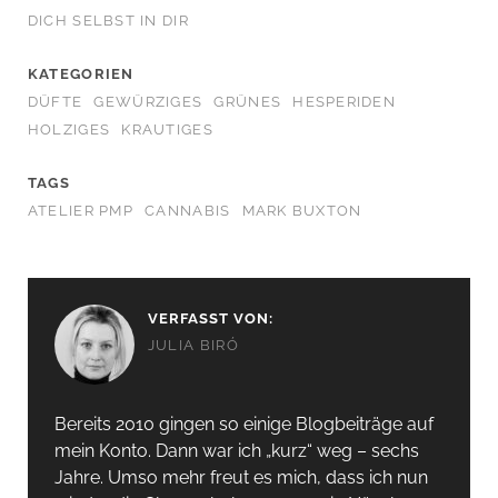
DICH SELBST IN DIR
KATEGORIEN
DÜFTE
GEWÜRZIGES
GRÜNES
HESPERIDEN
HOLZIGES
KRAUTIGES
TAGS
ATELIER PMP
CANNABIS
MARK BUXTON
VERFASST VON:
JULIA BIRÓ
Bereits 2010 gingen so einige Blogbeiträge auf
mein Konto. Dann war ich „kurz“ weg – sechs
Jahre. Umso mehr freut es mich, dass ich nun