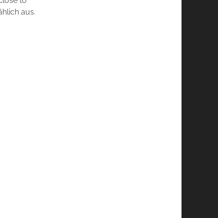
lose to
hlich aus.