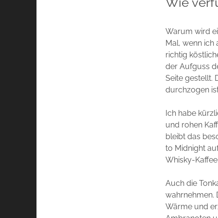
Wie verfü
Warum wird eig
Mal, wenn ich
richtig köstli
der Aufguss d
Seite gestellt
durchzogen ist,
Ich habe kürzl
und rohen Kaf
bleibt das bes
to Midnight au
Whisky-Kaffee,
Auch die Tonka
wahrnehmen. Di
Wärme und erz