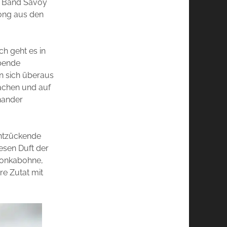
r Band Savoy
Song aus den
ch geht es in
ibende
en sich überaus
machen und auf
inander
entzückende
iesen Duft der
 Tonkabohne,
re Zutat mit