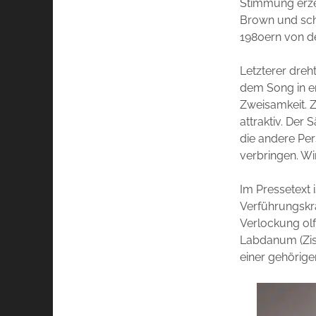
Stimmung erze
Brown und schl
1980ern von d
Letzterer dreht
dem Song in er
Zweisamkeit. Z
attraktiv. Der
die andere Per
verbringen. Wi
Im Pressetext 
Verführungskra
Verlockung olf
Labdanum (Zis
einer gehörige