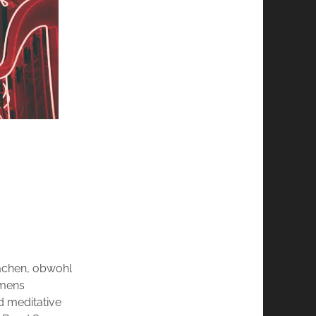
machen, obwohl
amens
d meditative