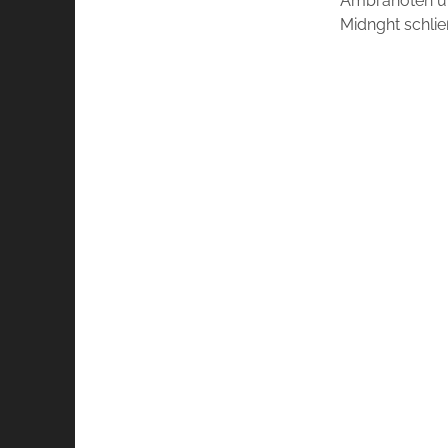
Ambranoten un
Midnght schlie