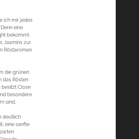
e ich mir jedes
 Denn eine
night bekommt
s Jasmins zur
sen Röstaromen
em die grünen
h das Rösten
 besitzt Close
 und besondere
n sind.
 deutlich
, eine sanfte
zarten