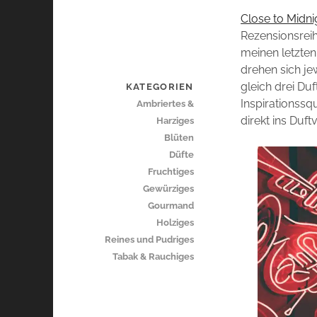
Close to Midni
Rezensionsrei
meinen letzten
drehen sich je
gleich drei D
KATEGORIEN
Inspirationssq
Ambriertes &
direkt ins Duf
Harziges
Blüten
Düfte
Fruchtiges
Gewürziges
Gourmand
Holziges
Reines und Pudriges
Tabak & Rauchiges