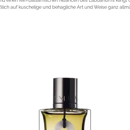
d einen fein-balsamischen Nuancen des Labdanums klingt C
ßlich auf kuschelige und behagliche Art und Weise ganz allmä