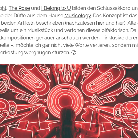
ght
,
The Rose
und
I Belong to U
bilden den Schlussakkord un
he der Düfte aus dem Hause
Musicology
. Das Konzept ist das
 beiden Artikeln beschrieben (nachzulesen
hier
und
hier
): Alle
weils um ein Musikstück und vertonen dieses olfaktorisch. Da
uftkompositionen genauer anschauen werden – inklusive dere
uelle –, möchte ich gar nicht viele Worte verlieren, sondern m
tverkostungsvergnügen stürzen. 🙂