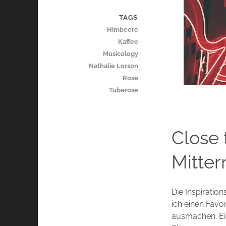
TAGS
Himbeere
Kaffee
Musicology
Nathalie Lorson
Rose
Tuberose
Close 
Mitter
Die Inspiratio
ich einen Favo
ausmachen. Ein