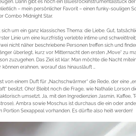
ugen. Dann gibt es noch ein Bluesrockinstrumentalstück de
ießlich – mein persönlicher Favorit – einen funky-souligen 
er Combo Midnight Star.
 sich um ein ganz klassisches Thema: die Liebe. Gut, tatsächli
ster Linie um eine kurzfristig verlebte intime und schweißtre
wei nicht näher beschriebene Personen treffen sich und find
 Sänger überlegt, kurz vor Mitternacht den ersten „Move“ zu 
son zuzugehen. Das Ziel ist klar: Man möchte die Nacht mite
r können erahnen, worauf das hinausläuft …
ist von einem Duft für „Nachschwärmer“ die Rede, der eine „
ft“ besitzt. Oho! Bleibt noch die Frage, wie Nathalie Lorson d
aktorisch umsetzt. Ja, mit den Ingredienzien Jasmin, Kaffee,
trose), Ambra sowie Moschus ist durchaus die ein oder ande
n Portion Sexappeal vorhanden. Es dürfte also heiß werden!