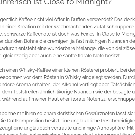
hrerisch ist Close to Midnight?
entlich Kaffee nicht viel öfter in Düften verwendet? Das denk
 an einer Kreation mit der wachmachenden Zutat schnuppere.
che, schwarze Kaffeenote ist doch was Feines. In Close to Mid
er dunklen Bohne die cremigen, ja fast milchigen Nuancen de
. Dadurch entsteht eine wunderbare Melange, die von deliziö
 gleichzeitig aber auch eine sanfte florale Note besitzt.
ich einen Whisky-Kaffee einer kleinen Rösterei probiert, bei d
feebohnen vor dem Rösten in Whisky eingelegt werden. Durc
ondere Aroma erhalten, der Alkohol verfliegt aber. Tatsächlich
f dem Teststreifen ähnlich likörige Nuancen wie der besagte
 während auf meiner Haut eher florale Noten zu erschnupper
bohne mit ihren so charakteristischen Gewürznoten lässt sich
e Duftkomposition besitzt eine unglaubliche Geschmeidigkeit
eugt eine unglaublich vertraute und innige Atmosphäre. Mit 