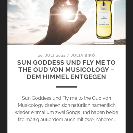
UND
I
BELONG
TO
U
VON
MUSICOLOGY
–
20. JULI 2021
/
JULIA BIRÓ
ALL
SUN GODDESS UND FLY ME TO
ABOUT
THE OUD VON MUSICOLOGY –
LOVE
DEM HIMMEL ENTGEGEN
Sun Goddess und Fly me to the Oud von
Musicology drehen sich natürlich namentlich
wieder einmal um zwei Songs und haben beide
titelmäßig außerdem auch mit zwei näheren…