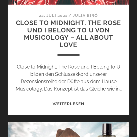
22. JULI 2021
/
JULIA BIRÓ
CLOSE TO MIDNIGHT, THE ROSE
UND I BELONG TO U VON
MUSICOLOGY – ALL ABOUT
LOVE
Close to Midnight, The Rose und I Belong to U
bilden den Schlussakkord unserer
Rezensionsreihe der Düfte aus dem Hause
Musicology. Das Konzept ist das Gleiche wie in…
CLOSE
WEITERLESEN
TO
MIDNIGHT,
THE
ROSE