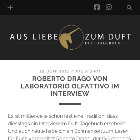
facebook
instagra
ÜBER UNS
DUFTVERZEICHNIS
MANUFAKTUREN
DUFTNOTEN
29. JUNI 2021
/
JULIA BIRÓ
ROBERTO DRAGO VON
KOMMENTARE
LABORATORIO OLFATTIVO IM
KATEGORIEN
INTERVIEW
SCHLAGWORTE
LINK-SAMMLUNG
ARTIKEL-ARCHIV
Es ist mittlerweile schon fast eine Tradition, dass
dienstags ein Interview im Duft-Tagebuch erscheint.
ONLINE-SHOP
Und auch heute habe ich ein Schmankerl zum Lesen
DAS ALZD-TEAM
für Euch vorbereitet: Roberto Drago, der Gründer des