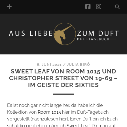
facebook
instagra
ÜBER UNS
DUFTVERZEICHNIS
MANUFAKTUREN
DUFTNOTEN
6. JUNI 2021
/
JULIA BIRÓ
SWEET LEAF VON ROOM 1015 UND
KOMMENTARE
CHRISTOPHER STREET VON 19-69 –
KATEGORIEN
IM GEISTE DER SIXTIES
SCHLAGWORTE
LINK-SAMMLUNG
ARTIKEL-ARCHIV
Es ist noch gar nicht lange her, da habe ich die
Kollektion von
Room 1015
hier im Duft-Tagebuch
ONLINE-SHOP
vorgestellt (nachzulesen
hier
). Einen Duft bin ich Euch
DAS ALZD-TEAM
schuldig geblieben, nämlich
Sweet Leaf
. Da man auf