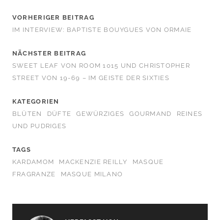
VORHERIGER BEITRAG
IM INTERVIEW: BAPTISTE BOUYGUES VON ORMAIE
NÄCHSTER BEITRAG
SWEET LEAF VON ROOM 1015 UND CHRISTOPHER
STREET VON 19-69 – IM GEISTE DER SIXTIES
KATEGORIEN
BLÜTEN
DÜFTE
GEWÜRZIGES
GOURMAND
REINES
UND PUDRIGES
TAGS
KARDAMOM
MACKENZIE REILLY
MASQUE
FRAGRANZE
MASQUE MILANO