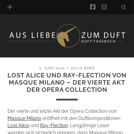
facebook
instagra
ÜBER UNS
DUFTVERZEICHNIS
MANUFAKTUREN
DUFTNOTEN
3. JUNI 2021
/
JULIA BIRÓ
LOST ALICE UND RAY-FLECTION VON
KOMMENTARE
MASQUE MILANO – DER VIERTE AKT
KATEGORIEN
DER OPERA COLLECTION
SCHLAGWORTE
LINK-SAMMLUNG
ARTIKEL-ARCHIV
Der vierte und letzte Akt der Opera Collection von
Masque Milano
eröffnet mit den Duftkompositionen
ONLINE-SHOP
Lost Alice
und
Ray-Flection
. Langjährige Leser
DAS ALZD-TEAM
werden sich sicherlich erinnern, dass Masque Milano