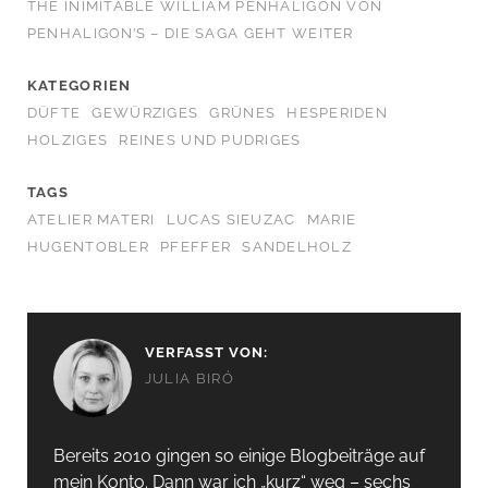
THE INIMITABLE WILLIAM PENHALIGON VON
PENHALIGON’S – DIE SAGA GEHT WEITER
KATEGORIEN
DÜFTE
GEWÜRZIGES
GRÜNES
HESPERIDEN
HOLZIGES
REINES UND PUDRIGES
TAGS
ATELIER MATERI
LUCAS SIEUZAC
MARIE
HUGENTOBLER
PFEFFER
SANDELHOLZ
VERFASST VON:
JULIA BIRÓ
Bereits 2010 gingen so einige Blogbeiträge auf
mein Konto. Dann war ich „kurz“ weg – sechs