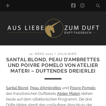
facebook
instagra
ÜBER UNS
DUFTVERZEICHNIS
MANUFAKTUREN
DUFTNOTEN
12. MÄRZ 2021
/
JULIA BIRÓ
SANTAL BLOND, PEAU D’AMBRETTES
KOMMENTARE
UND POIVRE POMELO VON ATELIER
KATEGORIEN
MATERI – DUFTENDES DREIERLEI
SCHLAGWORTE
LINK-SAMMLUNG
ARTIKEL-ARCHIV
Santal Blond
,
Peau d’Ambrettes
und
Poivre Pomelo
des französischen Duftlabels
Atelier Materi
stehen
ONLINE-SHOP
heute auf dem olfaktorischen Programm. Die drei
DAS ALZD-TEAM
Düfte bilden damit den vorläufigen Abschluss der