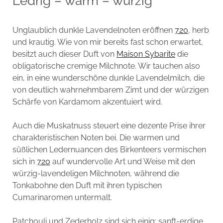
Ledrig – warm – würzig
Unglaublich dunkle Lavendelnoten eröffnen
720
, herb
und krautig. Wie von mir bereits fast schon erwartet,
besitzt auch dieser Duft von
Maison Sybarite
die
obligatorische cremige Milchnote. Wir tauchen also
ein, in eine wunderschöne dunkle Lavendelmilch, die
von deutlich wahrnehmbarem Zimt und der würzigen
Schärfe von Kardamom akzentuiert wird.
Auch die Muskatnuss steuert eine dezente Prise ihrer
charakteristischen Noten bei. Die warmen und
süßlichen Ledernuancen des Birkenteers vermischen
sich in
720
auf wundervolle Art und Weise mit den
würzig-lavendeligen Milchnoten, während die
Tonkabohne den Duft mit ihren typischen
Cumarinaromen untermalt.
Patchouli und Zederholz sind sich einig: sanft-erdige