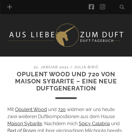
facebook
instagra
ÜBER UNS
DUFTVERZEICHNIS
MANUFAKTUREN
DUFTNOTEN
21. JANUAR 2021
/
JULIA BIRÓ
OPULENT WOOD UND 720 VON
KOMMENTARE
MAISON SYBARITE – EINE NEUE
KATEGORIEN
DUFTGENERATION
SCHLAGWORTE
LINK-SAMMLUNG
ARTIKEL-ARCHIV
Mit
Opulent Wood
und
720
widmen wir uns heute
zwei weiteren Duftkompositionen aus dem Hause
ONLINE-SHOP
Maison Sybarite
. Nachdem mich
Spicy Calabria
und
DAS ALZD-TEAM
Bed of Roses
mit ihrer einzigartigen Milchnote bereits