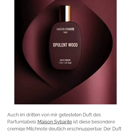
Auch im dritten von mir getesteten Duft des
Parfumlabels
Maison Sybarite
ist diese besondere
cremige Milchnote deutlich erschnupperbar. Der Duft