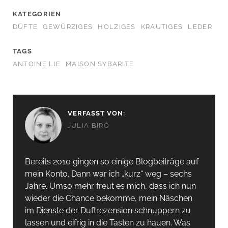
KATEGORIEN
DÜFTE
GEWÜRZIGES
HOLZIGES
KRAUTIGES
LEDER
TAGS
ANTOINE LIE
MAISON SYBARITE
VERFASST VON:
JULIA BIRÓ
Bereits 2010 gingen so einige Blogbeiträge auf
mein Konto. Dann war ich „kurz“ weg – sechs
Jahre. Umso mehr freut es mich, dass ich nun
wieder die Chance bekomme, mein Näschen
im Dienste der Duftrezension schnuppern zu
lassen und eifrig in die Tasten zu hauen. Was