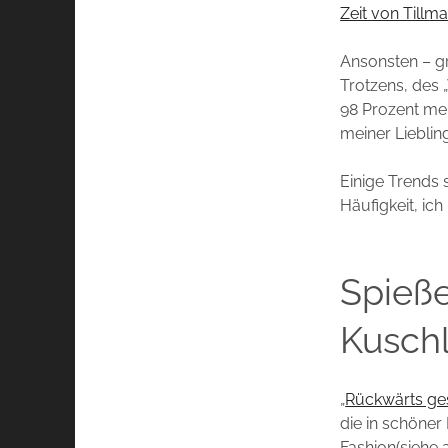
Zeit von Tillm
Ansonsten – gr
Trotzens, des 
98 Prozent mei
meiner Lieblin
Einige Trends 
Häufigkeit, ic
Spieß
Kuschl
„
Rückwärts ges
die in schöner
Fashion(siehe 