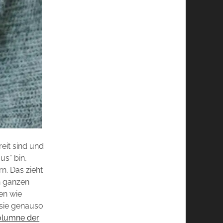
reit sind und
us“ bin,
n. Das zieht
n ganzen
en wie
 sie genauso
Kolumne der