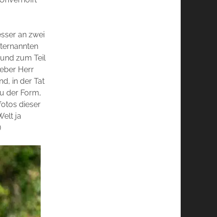
esser an zwei
ternannten
 und zum Teil
ieber Herr
d, in der Tat
au der Form,
fotos dieser
elt ja
)