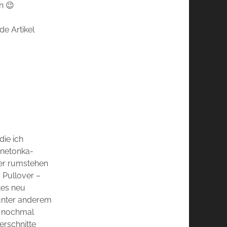
n 😉
de Artikel
die ich
nnetonka-
ier rumstehen
 Pullover –
tes neu
o unter anderem
d nochmal
erschnitte