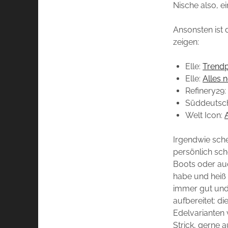
Nische also, e
Ansonsten ist d
zeigen:
Elle:
Trend
Elle:
Alles 
Refinery29
Süddeutsc
Welt Icon:
Irgendwie sche
persönlich sc
Boots oder auc
habe und heiß 
immer gut und 
aufbereitet: d
Edelvarianten 
Strick, gerne a