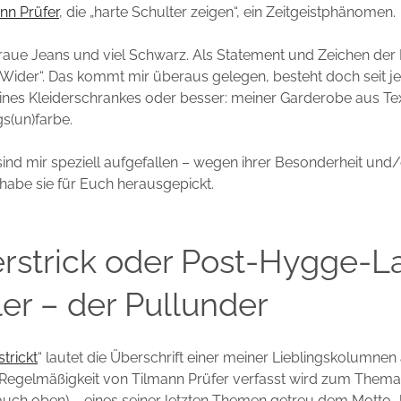
ann Prüfer
, die „harte Schulter zeigen“, ein Zeitgeistphänomen.
aue Jeans und viel Schwarz. Als Statement und Zeichen der 
„Wider“. Das kommt mir überaus gelegen, besteht doch seit j
nes Kleiderschrankes oder besser: meiner Garderobe aus Text
gs(un)farbe.
sind mir speziell aufgefallen – wegen ihrer Besonderheit und/
h habe sie für Euch herausgepickt.
erstrick oder Post-Hygge-
er – der Pullunder
trickt
“ lautet die Überschrift einer meiner Lieblingskolumnen 
 Regelmäßigkeit von Tilmann Prüfer verfasst wird zum Thema 
auch oben) – eines seiner letzten Themen getreu dem Motto „