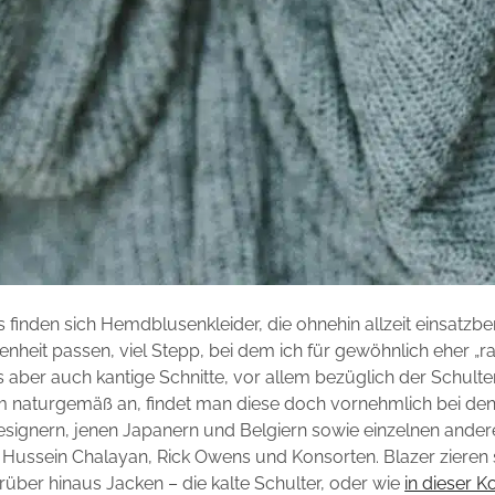
 finden sich Hemdblusenkleider, die ohnehin allzeit einsatzbe
enheit passen, viel Stepp, bei dem ich für gewöhnlich eher „ra
 aber auch kantige Schnitte, vor allem bezüglich der Schulter
 naturgemäß an, findet man diese doch vornehmlich bei de
signern, jenen Japanern und Belgiern sowie einzelnen ander
 Hussein Chalayan, Rick Owens und Konsorten. Blazer zieren
rüber hinaus Jacken – die kalte Schulter, oder wie
in dieser 