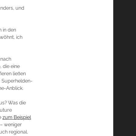
anders, und
h in den
wöhnt, ich
anach
 die eine
ieren ließen
, Superhelden-
ne-Anblick.
aus? Was die
outure
he
zum Beispiel
t – weniger
uch regional.