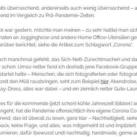
seits überraschend, andererseits auch wenig überraschend – 
dend im Vergleich zu Prä-Pandemie-Zeiten.
ick war gestern, möchte man meinen – zu sehr hat(te) man sic
onaten an Jogginghose und andere Home Office-Utensilien ge
darüber berichtet, siehe die Artikel zum Schlagwort „Corona“.
uch manchmal gefehlt, das Sich-Nett-Zurechtmachen und d
 schon. Umso netter fand ich deshalb jene Facebook-Gruppe,
startet hatte – Menschen, die sich fotografierten oder fotograf
elt den Müll rausbringen, seht zum Beispiel
hier
. Abendrobe
y-Dress, alles war dabei – und ein ziemlich netter Gute-Lau
 es für die kommende (jetzt schon) kühle Jahreszeit (bibber) 
ngeht, hat die Pandemie offensichtlich ihre eigene Corona C
Trend, das ist überall zu lesen, ganz klar – Nachhaltigkeit, sie
back, keine Frage, und alles, was mitgemeint ist und implizier
umieren, dafür (bewusst und) nachhaltig, handmade, gerne a