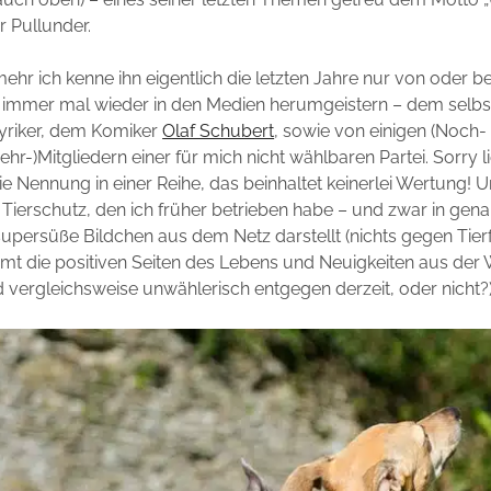
r Pullunder.
ehr ich kenne ihn eigentlich die letzten Jahre nur von oder b
 immer mal wieder in den Medien herumgeistern – dem selbs
lyriker, dem Komiker
Olaf Schubert
, sowie von einigen (Noch-
hr-)Mitgliedern einer für mich nicht wählbaren Partei. Sorry l
ie Nennung in einer Reihe, das beinhaltet keinerlei Wertung! Un
ierschutz, den ich früher betrieben habe – und zwar in gen
supersüße Bildchen aus dem Netz darstellt (nichts gegen Tier
t die positiven Seiten des Lebens und Neuigkeiten aus der W
nd vergleichsweise unwählerisch entgegen derzeit, oder nicht?