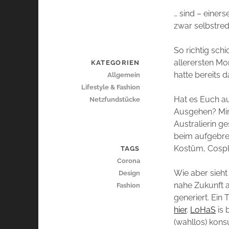
… sind – einer
zwar selbstre
So richtig sch
allerersten M
KATEGORIEN
hatte bereits 
Allgemein
Lifestyle & Fashion
Hat es Euch a
Netzfundstücke
Ausgehen? Mir
Australierin ge
beim aufgebrez
Kostüm, Cospla
TAGS
Corona
Wie aber sieht
Design
nahe Zukunft a
Fashion
generiert. Ein 
hier
.
LoHaS
is 
(wahllos) kons