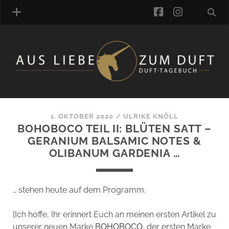
facebook
instagra
ÜBER UNS
DUFTVERZEICHNIS
MANUFAKTUREN
DUFTNOTEN
1. OKTOBER 2020
/
ULRIKE KNÖLL
BOHOBOCO TEIL II: BLÜTEN SATT –
KOMMENTARE
GERANIUM BALSAMIC NOTES &
KATEGORIEN
OLIBANUM GARDENIA …
SCHLAGWORTE
LINK-SAMMLUNG
ARTIKEL-ARCHIV
… stehen heute auf dem Programm.
ONLINE-SHOP
[Ich hoffe, Ihr erinnert Euch an meinen ersten Artikel zu
DAS ALZD-TEAM
unserer neuen Marke
BOHOBOCO
, der ersten Marke