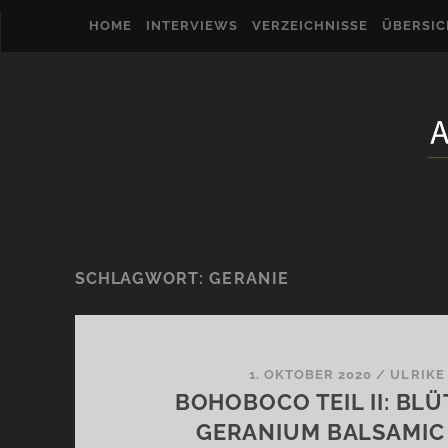
HOME
INTERVIEWS
VERZEICHNISSE
ÜBERSI
SCHLAGWORT:
GERANIE
1. OKTOBER 2020
/
ULRIKE
BOHOBOCO TEIL II: BLÜ
GERANIUM BALSAMIC