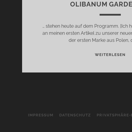
OLIBANUM GARDE
… stehen heute auf dem Programm. [Ich ho
an meinen ersten Artikel zu unserer n
der ersten Marke aus Polen, d
BO
WEITERLESEN
TE
II:
BL
SA
–
GE
BA
NO
IMPRESSUM
DATENSCHUTZ
PRIVATSPHÄRE-
&
OL
GA