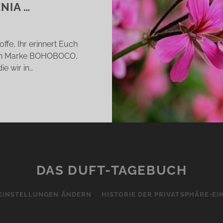
NIA …
ffe, Ihr erinnert Euch
euen Marke BOHOBOCO,
ie wir in…
HOBOCO
IL
ÜTEN
TT
RANIUM
DAS DUFT-TAGEBUCH
LSAMIC
TES
EINSTELLUNGEN ÄNDERN
HISTORIE DER PRIVATSPHÄRE-E
IBANUM
RDENIA