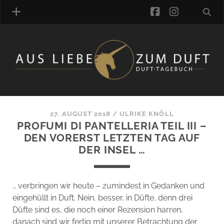
facebook
instagra
ÜBER UNS
DUFTVERZEICHNIS
MANUFAKTUREN
DUFTNOTEN
27. AUGUST 2018
/
ULRIKE KNÖLL
PROFUMI DI PANTELLERIA TEIL III –
KOMMENTARE
DEN VORERST LETZTEN TAG AUF
KATEGORIEN
DER INSEL …
SCHLAGWORTE
LINK-SAMMLUNG
ARTIKEL-ARCHIV
… verbringen wir heute – zumindest in Gedanken und
eingehüllt in Duft. Nein, besser, in Düfte, denn drei
ONLINE-SHOP
Düfte sind es, die noch einer Rezension harren,
DAS ALZD-TEAM
danach sind wir fertig mit unserer Betrachtung der