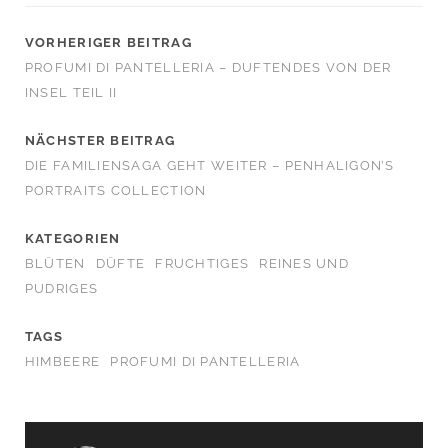
VORHERIGER BEITRAG
PROFUMI DI PANTELLERIA – DUFTENDES VON DER
INSEL TEIL II
NÄCHSTER BEITRAG
DIE FAMILIENSAGA GEHT WEITER – PENHALIGON’S
PORTRAITS COLLECTION
KATEGORIEN
BLÜTEN
DÜFTE
FRUCHTIGES
REINES UND
PUDRIGES
TAGS
HIMBEERE
PROFUMI DI PANTELLERIA