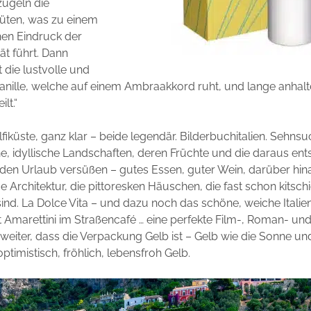
ügeln die
üten, was zu einem
hen Eindruck der
ät führt. Dann
die lustvolle und
Vanille, welche auf einem Ambraakkord ruht, und lange anhal
lt.“
iküste, ganz klar – beide legendär. Bilderbuchitalien. Sehnsuc
, idyllische Landschaften, deren Früchte und die daraus en
eden Urlaub versüßen – gutes Essen, guter Wein, darüber hin
e Architektur, die pittoresken Häuschen, die fast schon kitsch
sind. La Dolce Vita – und dazu noch das schöne, weiche Italien
Amarettini im Straßencafé … eine perfekte Film-, Roman- und 
weiter, dass die Verpackung Gelb ist – Gelb wie die Sonne un
optimistisch, fröhlich, lebensfroh Gelb.