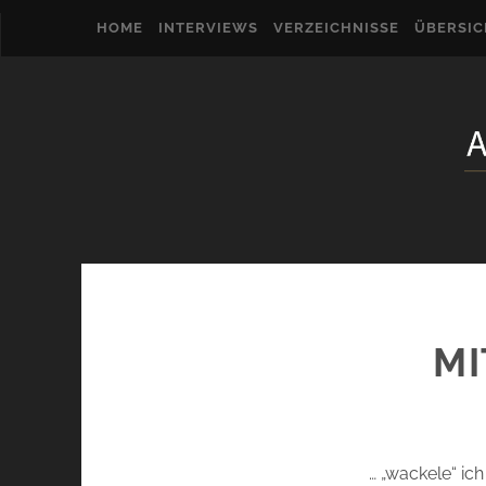
HOME
INTERVIEWS
VERZEICHNISSE
ÜBERSI
MI
… „wackele“ ic