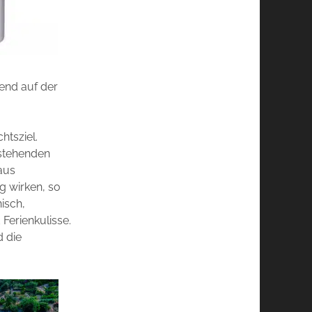
tend auf der
htsziel.
tstehenden
aus
ig wirken, so
isch,
Ferienkulisse.
d die