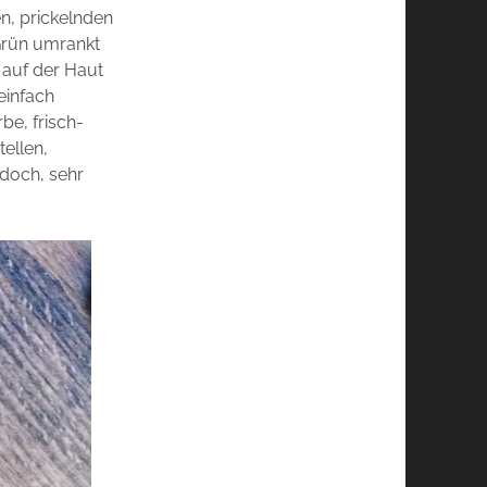
en, prickelnden
 Grün umrankt
o auf der Haut
einfach
be, frisch-
ellen,
 doch, sehr