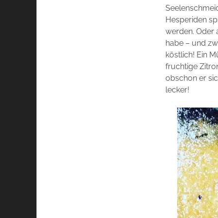
Seelenschmeich
Hesperiden spr
werden. Oder a
habe – und zwa
köstlich! Ein 
fruchtige Zitr
obschon er sic
lecker!