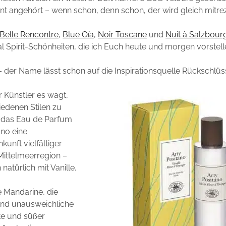
nt angehört – wenn schon, denn schon, der wird gleich mitrez
Belle Rencontre
,
Blue Oïa
,
Noir Toscane
und
Nuit à Salzbour
al Spirit-Schönheiten, die ich Euch heute und morgen vorstel
 der Name lässt schon auf die Inspirationsquelle Rückschlüs
r Künstler es wagt,
iedenen Stilen zu
st das Eau de Parfum
ano eine
nft vielfältiger
Mittelmeerregion –
atürlich mit Vanille.
e Mandarine, die
nd unausweichliche
e und süßer