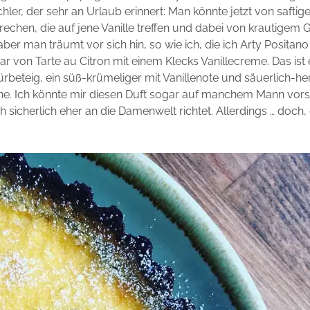
ler, der sehr an Urlaub erinnert: Man könnte jetzt von saftig
echen, die auf jene Vanille treffen und dabei von krautigem
ber man träumt vor sich hin, so wie ich, die ich Arty Positan
r von Tarte au Citron mit einem Klecks Vanillecreme. Das ist 
Mürbeteig, ein süß-krümeliger mit Vanillenote und säuerlich-her
one. Ich könnte mir diesen Duft sogar auf manchem Mann vorst
h sicherlich eher an die Damenwelt richtet. Allerdings … doch,