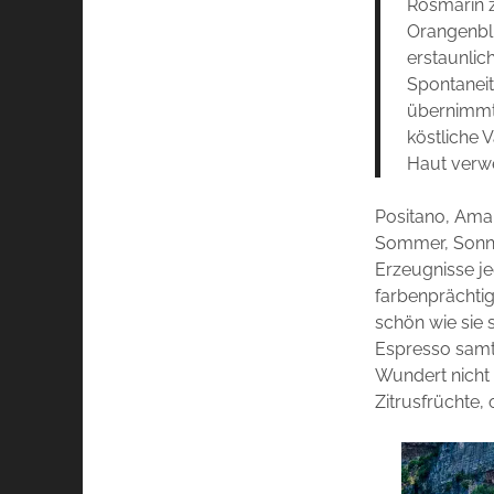
Rosmarin z
Orangenbl
erstaunlic
Spontaneit
übernimmt 
köstliche 
Haut verwei
Positano, Amalf
Sommer, Sonne
Erzeugnisse j
farbenprächtig
schön wie sie 
Espresso samt 
Wundert nicht 
Zitrusfrüchte, 