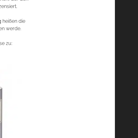
ensiert.
g
heißen die
len werde.
se zu: