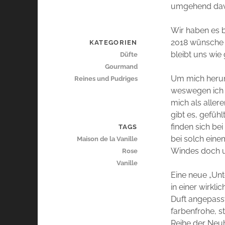
umgehend davo
Wir haben es 
2018 wünsche i
KATEGORIEN
bleibt uns wi
Düfte
Gourmand
Um mich herum
Reines und Pudriges
weswegen ich 
mich als aller
gibt es, gefühl
finden sich bei
TAGS
bei solch eine
Maison de la Vanille
Windes doch u
Rose
Vanille
Eine neue „Unt
in einer wirkl
Duft angepasst 
farbenfrohe, s
Reihe der Neuh