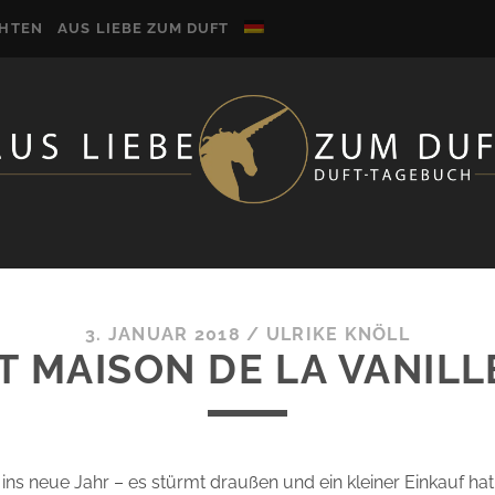
CHTEN
AUS LIEBE ZUM DUFT
3. JANUAR 2018
/
ULRIKE KNÖLL
T MAISON DE LA VANILL
h ins neue Jahr – es stürmt draußen und ein kleiner Einkauf ha