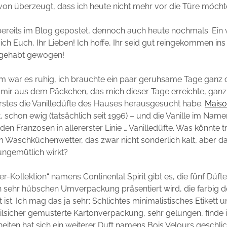
n überzeugt, dass ich heute nicht mehr vor die Türe möcht
bereits im Blog gepostet, dennoch auch heute nochmals: Ei
ch Euch, Ihr Lieben! Ich hoffe, Ihr seid gut reingekommen in
e gehabt gewogen!
 war es ruhig, ich brauchte ein paar geruhsame Tage ganz 
mir aus dem Päckchen, das mich dieser Tage erreichte, ganz 
erstes die Vanilledüfte des Hauses herausgesucht habe.
Maison
t, schon ewig (tatsächlich seit 1996) – und die Vanille im Nam
 den Franzosen in allererster Linie … Vanilledüfte. Was könnte 
m Waschküchenwetter, das zwar nicht sonderlich kalt, aber d
ngemütlich wirkt?
er-Kollektion“ namens Continental Spirit gibt es, die fünf Düf
ich sehr hübschen Umverpackung präsentiert wird, die farbig 
ist. Ich mag das ja sehr: Schlichtes minimalistisches Etikett 
tilsicher gemusterte Kartonverpackung, sehr gelungen, finde ic
eiten hat sich ein weiterer Duft namens Bois Velours geschli