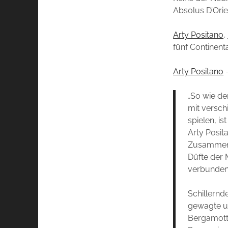
Absolus D’Orie
Arty Positano
,
fünf Continent
Arty Positano
–
„So wie de
mit versch
spielen, i
Arty Posit
Zusammenku
Düfte der 
verbunden n
Schillernd
gewagte u
Bergamott