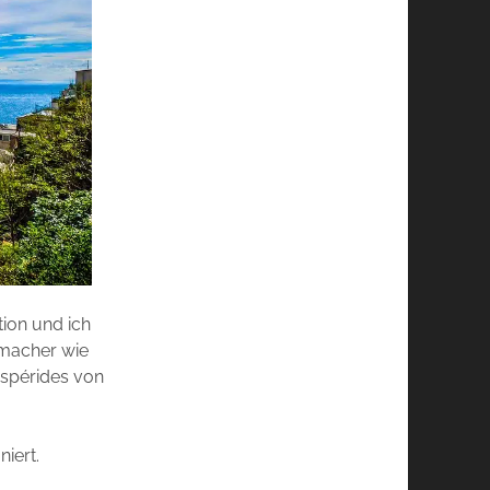
tion und ich
hmacher wie
espérides von
iert.