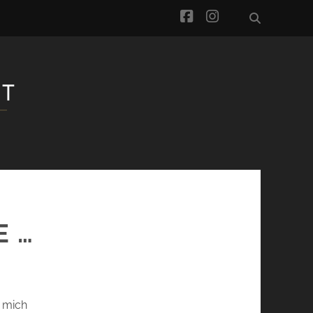
facebook
instagram
E …
t mich