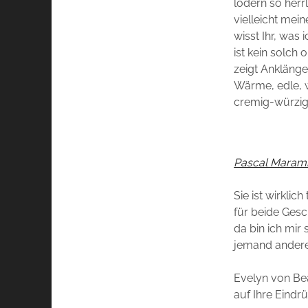
lodern so herr
vielleicht mei
wisst Ihr, was 
ist kein solch 
zeigt Anklänge
Wärme, edle, 
cremig-würzig
Pascal Maramis
Sie ist wirkli
für beide Gesc
da bin ich mir
jemand ander
Evelyn von Bea
auf Ihre Eindr