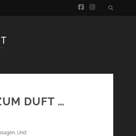
facebook
instagram
 ZUM DUFT …
zusagen. Und