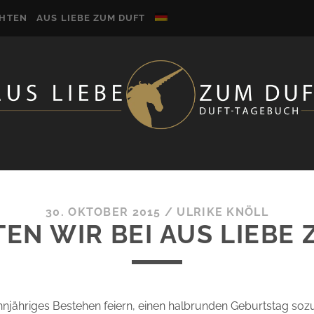
CHTEN
AUS LIEBE ZUM DUFT
30. OKTOBER 2015
/
ULRIKE KNÖLL
EN WIR BEI AUS LIEBE
hnjähriges Bestehen feiern, einen halbrunden Geburtstag so