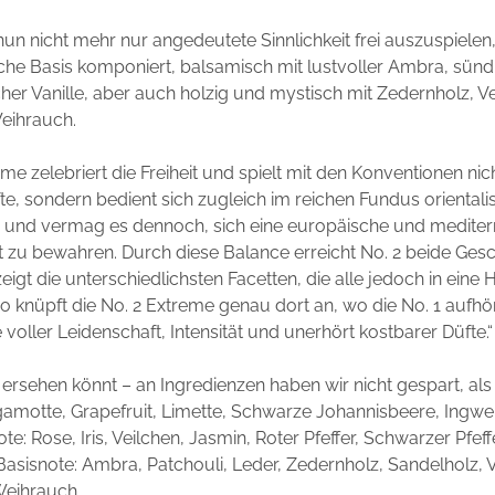
un nicht mehr nur angedeutete Sinnlichkeit frei auszuspiele
sche Basis komponiert, balsamisch mit lustvoller Ambra, sün
cher Vanille, aber auch holzig und mystisch mit Zedernholz, V
eihrauch.
me zelebriert die Freiheit und spielt mit den Konventionen nic
e, sondern bedient sich zugleich im reichen Fundus orientali
 und vermag es dennoch, sich eine europäische und mediter
it zu bewahren. Durch diese Balance erreicht No. 2 beide Ges
eigt die unterschiedlichsten Facetten, die alle jedoch in eine
 knüpft die No. 2 Extreme genau dort an, wo die No. 1 aufhör
 voller Leidenschaft, Intensität und unerhört kostbarer Düfte.“
s ersehen könnt – an Ingredienzen haben wir nicht gespart, al
amotte, Grapefruit, Limette, Schwarze Johannisbeere, Ingwer
ote:
Rose, Iris, Veilchen, Jasmin, Roter Pfeffer, Schwarzer Pfeff
Basisnote:
Ambra, Patchouli, Leder, Zedernholz, Sandelholz, Vet
eihrauch.