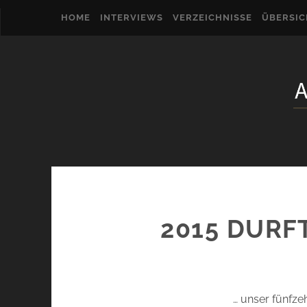
HOME
INTERVIEWS
VERZEICHNISSE
ÜBERSI
2015 DURFT
… unser fünfze