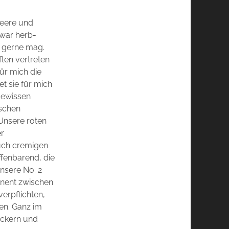
beere und
zwar herb-
r gerne mag.
ften vertreten
ür mich die
et sie für mich
 gewissen
rschen
 Unsere roten
er
auch cremigen
ffenbarend, die
unsere No. 2
anent zwischen
erpflichten,
en. Ganz im
lackern und