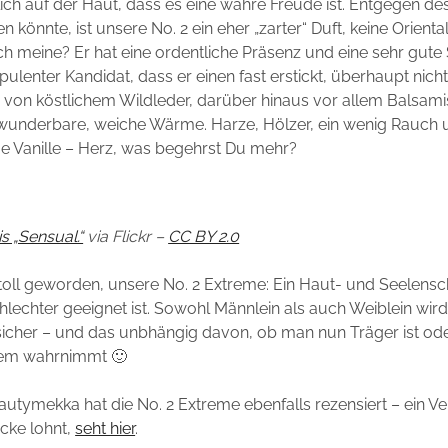
lich auf der Haut, dass es eine wahre Freude ist. Entgegen d
nen könnte, ist unsere No. 2 ein eher „zarter“ Duft, keine Ori
ich meine? Er hat eine ordentliche Präsenz und eine sehr gute 
opulenter Kandidat, dass er einen fast erstickt, überhaupt nicht
 von köstlichem Wildleder, darüber hinaus vor allem Balsam
wunderbare, weiche Wärme. Harze, Hölzer, ein wenig Rauch 
e Vanille – Herz, was begehrst Du mehr?
 „Sensual.“
via Flickr –
CC BY 2.0
ch toll geworden, unsere No. 2 Extreme: Ein Haut- und Seelensc
hlechter geeignet ist. Sowohl Männlein als auch Weiblein wird
 sicher – und das unbhängig davon, ob man nun Träger ist od
em wahrnimmt 🙂
utymekka hat die No. 2 Extreme ebenfalls rezensiert – ein Ve
ücke lohnt,
seht hier
.