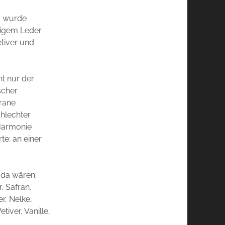
n, wurde
digem Leder
etiver und
ht nur der
scher
rane
chlechter
 Harmonie
te: an einer
s da wären:
, Safran,
er, Nelke,
iver, Vanille,