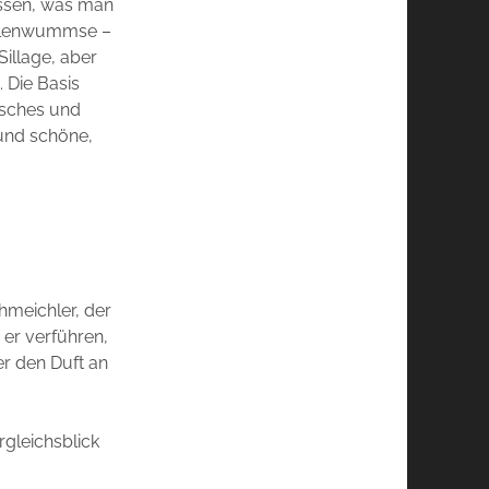
essen, was man
entalenwummse –
Sillage, aber
. Die Basis
isches und
und schöne,
hmeichler, der
 er verführen,
er den Duft an
rgleichsblick