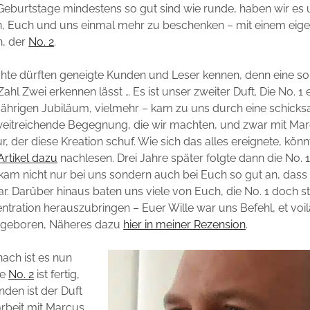
eburtstage mindestens so gut sind wie runde, haben wir es 
, Euch und uns einmal mehr zu beschenken – mit einem eige
n, der
No. 2
.
hte dürften geneigte Kunden und Leser kennen, denn eine sol
ahl Zwei erkennen lässt … Es ist unser zweiter Duft. Die No. 1
ährigen Jubiläum, vielmehr – kam zu uns durch eine schicksa
weitreichende Begegnung, die wir machten, und zwar mit Ma
 der diese Kreation schuf. Wie sich das alles ereignete, könnt
rtikel dazu
nachlesen. Drei Jahre später folgte dann die No. 
 kam nicht nur bei uns sondern auch bei Euch so gut an, dass 
r. Darüber hinaus baten uns viele von Euch, die No. 1 doch stä
tration herauszubringen – Euer Wille war uns Befehl, et voilà
 geboren, Näheres dazu
hier in meiner Rezension
.
ach ist es nun
re
No. 2
ist fertig,
nden ist der Duft
beit mit Marcus