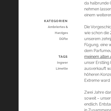
da halbrunde G
nehmen lassen
einem weitere
KATEGORIEN
Die Vorgeschic
Ambriertes &
wie schon die Z
Harziges
unserem zehnj
Düfte
Fügung, eine 
dem Parfumeur,
meinem alten A
TAGS
unser Erstling
Ingwer
ausverkauft wa
Limette
höheren Konzen
Extreme ward
Zwei Jahre dan
soweit – unse
endlich. Entsta
in Zusammenar