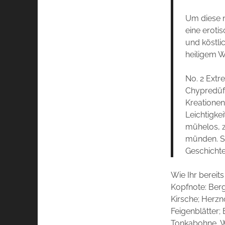
Um diese n
eine eroti
und köstli
heiligem W
No. 2 Extre
Chypredüft
Kreationen
Leichtigke
mühelos, z
münden. So
Geschichte
Wie Ihr bereit
Kopfnote:
Berg
Kirsche;
Herzn
Feigenblätter;
Tonkabohne, W