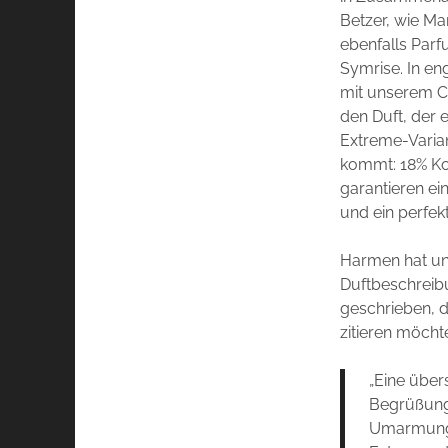
Betzer, wie M
ebenfalls Parf
Symrise. In e
mit unserem Ch
den Duft, der e
Extreme-Varia
kommt: 18% Ko
garantieren ei
und ein perfek
Harmen hat u
Duftbeschreib
geschrieben, d
zitieren möcht
„Eine übe
Begrüßung,
Umarmung 