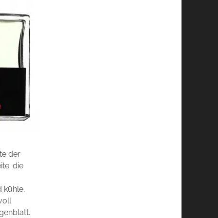
te der
te: die
d kühle,
voll
genblatt.