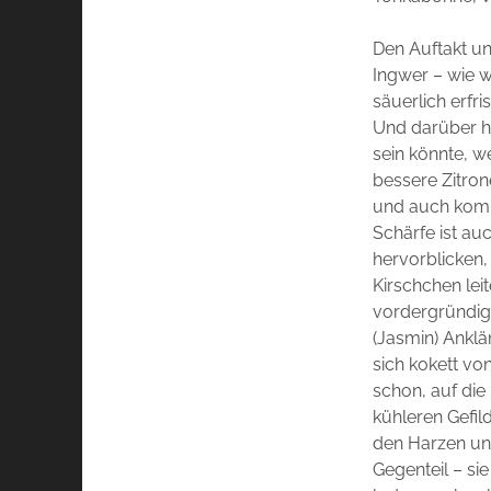
Den Auftakt un
Ingwer – wie w
säuerlich erfr
Und darüber hin
sein könnte, w
bessere Zitrone
und auch kompl
Schärfe ist au
hervorblicken,
Kirschchen lei
vordergründig 
(Jasmin) Anklä
sich kokett von
schon, auf die
kühleren Gefil
den Harzen und
Gegenteil – sie