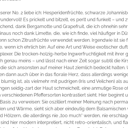
serer No. 2 liebe ich: Hesperidenfrüchte, schwarze Johannis
undervoll! Es prickelt und bitzelt, es perlt und funkelt – und 
ischend, dank Bergamotte und Grapefruit, die ich ohnehin seh
aus noch dank Limette, die, wie ich finde, viel häufiger in Dü
enn schon Zitrusfrüchte verwendet werden. Irgendwie ist sie f
, wenn ich ehrlich bin: Auf eine Art und Weise exotischer duft
exer. Die trocken-holzig-herbe Ingwerfruchtigkeit mit ihrer
ch genau meins – und lässt nach einer Zeit sogar subtil die Ki
 die sich ansonsten auf meiner Haut ziemlich bedeckt halten.
ten dann auch über in das florale Herz, dass allerdings wenig
blumig ist, als vielmehr mit pudrigen (Iris und Veilchen) als 
ngen seidig-zart der Haut schmeichelt, eine anmutige Rose o
 verschiedenen Pfeffersorten kontrastiert sieht. Hier beginnt 
 Basis zu verweisen: Sie oszilliert meiner Meinung nach perm
den und Wärme, sieht sich aber eindeutig dem Balsamischen v
 Hölzern, die allerdings nie „too much“ werden, nie erschlag
 sind hier modern interpretiert, nicht retro-orientalisch, und f