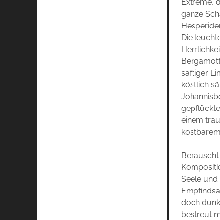
Extreme, d
ganze Sch
Hesperide
Die leucht
Herrlichkei
Bergamotte
saftiger Li
köstlich s
Johannisbe
gepflückte
einem tra
kostbarem
Berauscht 
Kompositio
Seele und 
Empfindsam
doch dunke
bestreut m