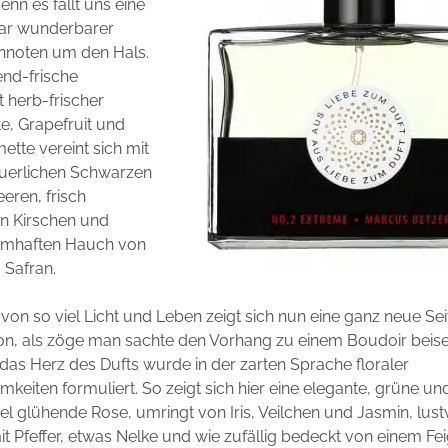
enn es fällt uns eine
ar wunderbarer
nnoten um den Hals.
end-frische
t herb-frischer
, Grapefruit und
mette vereint sich mit
äuerlichen Schwarzen
eren, frisch
n Kirschen und
umhaften Hauch von
 Safran.
von so viel Licht und Leben zeigt sich nun eine ganz neue Sei
n, als zöge man sachte den Vorhang zu einem Boudoir beisei
das Herz des Dufts wurde in der zarten Sprache floraler
keiten formuliert. So zeigt sich hier eine elegante, grüne un
l glühende Rose, umringt von Iris, Veilchen und Jasmin, lust
it Pfeffer, etwas Nelke und wie zufällig bedeckt von einem Fei