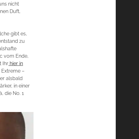
uns nicht
nen Duft,
che gibt es,
 entstand zu
lshafte
rc vom Ende,
 Ihr
hier in
1 Extreme –
er alsbald
rker, in einer
, die No. 1