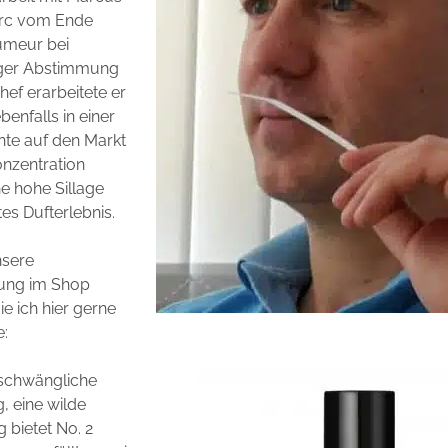
arc vom Ende
umeur bei
nger Abstimmung
ef erarbeitete er
benfalls in einer
nte auf den Markt
nzentration
ne hohe Sillage
tes Dufterlebnis.
nsere
ung im Shop
ie ich hier gerne
e:
rschwängliche
 eine wilde
bietet No. 2