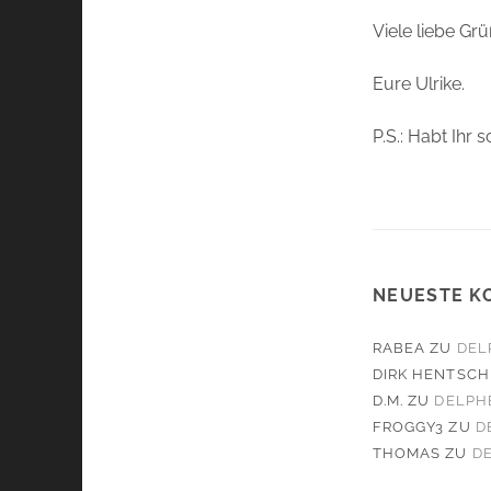
Viele liebe Grü
Eure Ulrike.
P.S.: Habt Ihr
NEUESTE K
RABEA
ZU
DEL
DIRK HENTSCH
D.M.
ZU
DELPHE
FROGGY3
ZU
D
THOMAS
ZU
DE