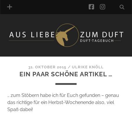
facebook
instagra
ÜBER UNS
DUFTVERZEICHNIS
MANUFAKTUREN
DUFTNOTEN
31. OKTOBER 2015
/
ULRIKE KNÖLL
EIN PAAR SCHÖNE ARTIKEL …
KOMMENTARE
KATEGORIEN
SCHLAGWORTE
… zum Stöbern habe ich für Euch gefunden – genau
LINK-SAMMLUNG
das richtige für ein Herbst-Wochenende also, viel
ARTIKEL-ARCHIV
Spaß dabei!
ONLINE-SHOP
DAS ALZD-TEAM