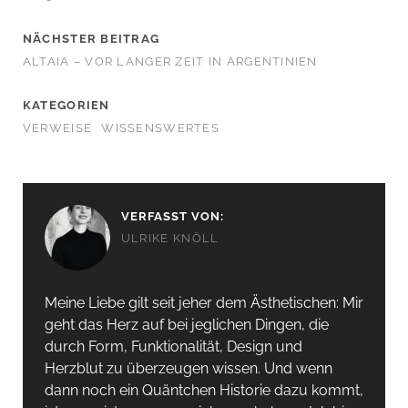
NÄCHSTER BEITRAG
ALTAIA – VOR LANGER ZEIT IN ARGENTINIEN
KATEGORIEN
VERWEISE
WISSENSWERTES
VERFASST VON:
ULRIKE KNÖLL
Meine Liebe gilt seit jeher dem Ästhetischen: Mir
geht das Herz auf bei jeglichen Dingen, die
durch Form, Funktionalität, Design und
Herzblut zu überzeugen wissen. Und wenn
dann noch ein Quäntchen Historie dazu kommt,