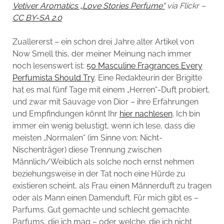
Vetiver Aromatics „Love Stories Perfume“
via Flickr –
CC BY-SA 2.0
Zuallererst – ein schon drei Jahre alter Artikel von
Now Smell this, der meiner Meinung nach immer
noch lesenswert ist:
50 Masculine Fragrances Every
Perfumista Should Try
. Eine Redakteurin der Brigitte
hat es mal fünf Tage mit einem „Herren“-Duft probiert,
und zwar mit Sauvage von Dior – ihre Erfahrungen
und Empfindungen könnt Ihr
hier nachlesen
. Ich bin
immer ein wenig belustigt, wenn ich lese, dass die
meisten „Normalen“ (im Sinne von: Nicht-
Nischenträger) diese Trennung zwischen
Männlich/Weiblich als solche noch ernst nehmen
beziehungsweise in der Tat noch eine Hürde zu
existieren scheint, als Frau einen Männerduft zu tragen
oder als Mann einen Damenduft. Für mich gibt es –
Parfums. Gut gemachte und schlecht gemachte.
Parfums, die ich mag – oder welche, die ich nicht