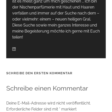
ist es meist ganz um mich geschehen … Ich bin
der Nischenparfümerie mit Haut und Haaren
verfallen und immer auf der Suche nach dem –
oder vielmehr: einem – neuen heiligen Gral.
Diese Suche sowie mein ganzes Interesse und
meine Begeisterung möchte ich gerne mit Euch
teilen!
SCHREIBE DEN ERSTEN KOMMENTAR
Schreibe einen Kommentar
Deine E-Mail-Adresse wird nicht veröffentlicht.
Erforderliche Felder sind mit
*
markiert