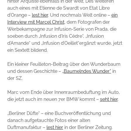
hinter Arquiste ebenfalls in der Welt. Des Weiteren
auch eines mit Etienne de Swardt von Etat Libre
d’Orange –
lest hier
. Und nochmals Welt online –
ein
Interview mit Marcel Christ
, dem Fotografen der
Werbekampagne zur Infusion-Serie von Prada, die
soeben durch „Infusion d’Iris Cèdre“, „Infusion
d’Amande“ und „Infusion d’Oeillet“ergänzt wurde, jetzt
ein Sextett bildend.
Ein kleiner Feuilleton-Beitrag über den Wunderbaum
und dessen Geschichte –
„Baumelndes Wunder“
in
der SZ.
Marc vom Ende über Innenraumbeduftung im Auto,
die jetzt auch im neuen 7er BMW kommt –
seht hier
.
„Berliner Düfte“ – eine Buchveröffentlichung und
danach aufgetauchte Fotos einer alten
Duftmanufaktur –
lest hier
in der Berliner Zeitung.