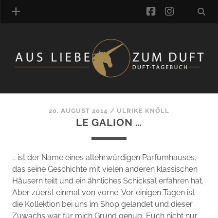
facebook
instagra
ÜBER UNS
DUFTVERZEICHNIS
MANUFAKTUREN
DUFTNOTEN
20. AUGUST 2014
/
ULRIKE KNÖLL
LE GALION …
KOMMENTARE
KATEGORIEN
SCHLAGWORTE
… ist der Name eines altehrwürdigen Parfumhauses,
LINK-SAMMLUNG
das seine Geschichte mit vielen anderen klassischen
ARTIKEL-ARCHIV
Häusern teilt und ein ähnliches Schicksal erfahren hat.
Aber zuerst einmal von vorne: Vor einigen Tagen ist
ONLINE-SHOP
die Kollektion bei uns im Shop gelandet und dieser
DAS ALZD-TEAM
Zuwachs war für mich Grund genug, Euch nicht nur