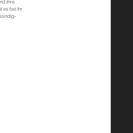
nd ihre
 es bei ihr
 sündig-