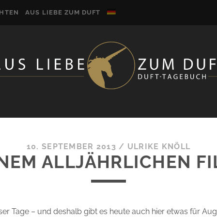
CHTEN
AUS LIEBE ZUM DUFT
10. SEPTEMBER 2013
/
ULRIKE KNÖLL
NEM ALLJÄHRLICHEN F
ieser Tage – und deshalb gibt es heute auch hier etwas für A