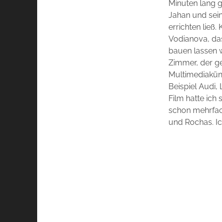
Minuten lang g
Jahan und sein
errichten ließ
Vodianova, das
bauen lassen w
Zimmer, der ge
Multimediaküns
Beispiel Audi,
Film hatte ich
schon mehrfach
und Rochas. Ich