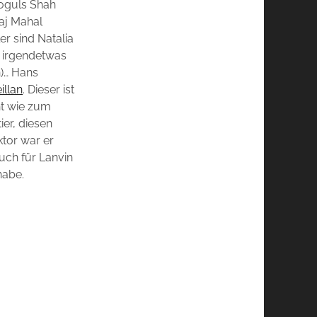
moguls Shah
aj Mahal
er sind Natalia
t irgendetwas
n)… Hans
illan
. Dieser ist
ht wie zum
ier, diesen
ktor war er
uch für Lanvin
habe.