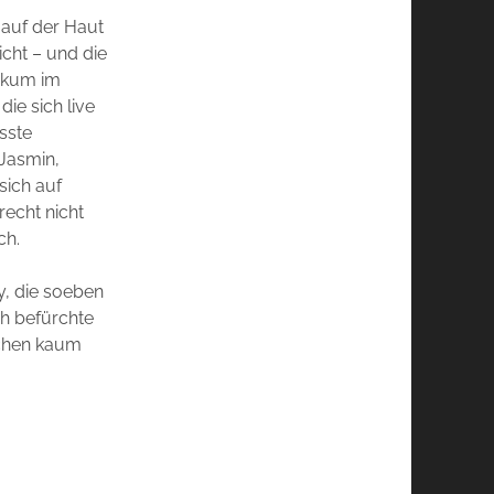
 auf der Haut
icht – und die
ikum im
ie sich live
sste
 Jasmin,
sich auf
recht nicht
ch.
y, die soeben
ich befürchte
echen kaum