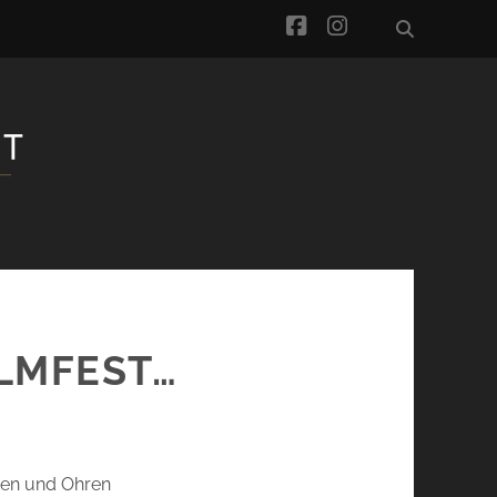
facebook
instagram
ILMFEST…
ugen und Ohren