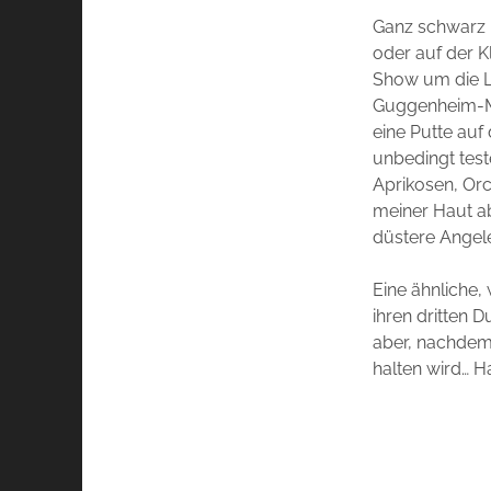
Ganz schwarz i
oder auf der K
Show um die L
Guggenheim-Mu
eine Putte auf
unbedingt test
Aprikosen, Orc
meiner Haut ab
düstere Angele
Eine ähnliche,
ihren dritten D
aber, nachdem
halten wird… H