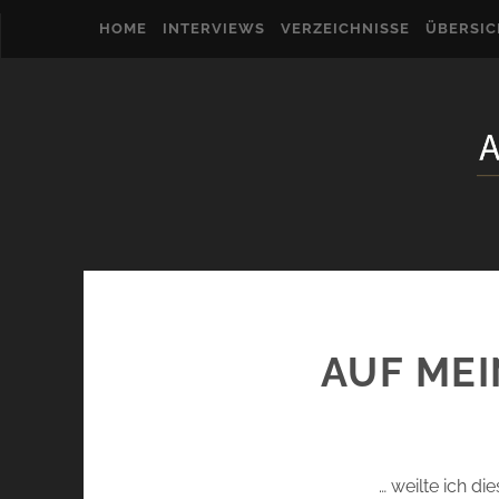
HOME
INTERVIEWS
VERZEICHNISSE
ÜBERSI
AUF MEI
… weilte ich d