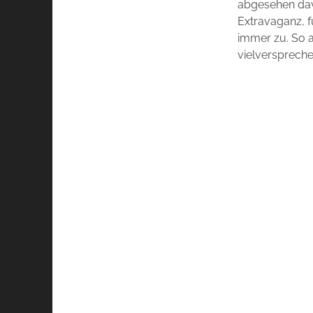
abgesehen davo
Extravaganz, f
immer zu. So au
vielverspreche