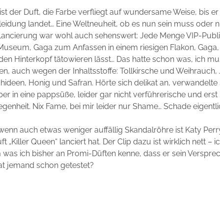
st der Duft, die Farbe verfliegt auf wundersame Weise, bis er
leidung landet… Eine Weltneuheit, ob es nun sein muss oder n
ancierung war wohl auch sehenswert: Jede Menge VIP-Publ
seum, Gaga zum Anfassen in einem riesigen Flakon, Gaga, d
 den Hinterkopf tätowieren lässt… Das hatte schon was, ich mu
en, auch wegen der Inhaltsstoffe: Tollkirsche und Weihrauch,
hideen, Honig und Safran. Hörte sich delikat an, verwandelte 
er in eine pappsüße, leider gar nicht verführerische und erst 
genheit. Nix Fame, bei mir leider nur Shame… Schade eigentli
 wenn auch etwas weniger auffällig Skandalröhre ist Katy Perr
uft „Killer Queen“ lanciert hat. Der Clip dazu ist wirklich nett – 
 was ich bisher an Promi-Düften kenne, dass er sein Verspr
at jemand schon getestet?