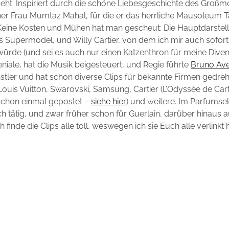
eht: Inspiriert durch die schöne Liebesgeschichte des Groß
er Frau Mumtaz Mahal, für die er das herrliche Mausoleum T
. Keine Kosten und Mühen hat man gescheut: Die Hauptdarstell
 Supermodel, und Willy Cartier, von dem ich mir auch sofor
ürde (und sei es auch nur einen Katzenthron für meine Dive
niale, hat die Musik beigesteuert, und Regie führte
Bruno Ave
tler und hat schon diverse Clips für bekannte Firmen gedre
 Louis Vuitton, Swarovski, Samsung, Cartier (L’Odyssée de Cart
 schon einmal gepostet –
siehe hier
) und weitere. Im Parfumse
 tätig, und zwar früher schon für Guerlain, darüber hinaus a
 finde die Clips alle toll, weswegen ich sie Euch alle verlinkt 